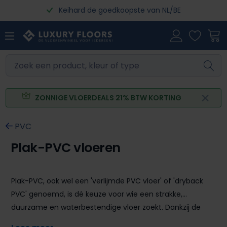
Keihard de goedkoopste van NL/BE
Ga naar de hoofdinhoud
ZONNIGE VLOERDEALS 21% BTW KORTING
PVC
Plak-PVC vloeren
Plak-PVC, ook wel een 'verlijmde PVC vloer' of 'dryback
PVC' genoemd, is dé keuze voor wie een strakke,
duurzame en waterbestendige vloer zoekt. Dankzij de
sterke verlijming ligt de vloer naadloos op de ondergrond,