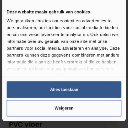
Bij Luxury Floors vind je een ruim aanbod aan plak-PVC
van topmerken zoals
Quick-
Deze website maakt gebruik van cookies
Step
,
Tarkett
,
Moduleo
,
mFLOR
,
Douwes
We gebruiken cookies om content en advertenties te
Dekker
en
Belakos
. Elk merk heeft zijn eigen unieke
personaliseren, om functies voor social media te bieden
eigenschappen, van extra realistische hout- en
en om ons websiteverkeer te analyseren. Ook delen we
steendessins tot slijtvaste en onderhoudsvriendelijke
informatie over uw gebruik van onze site met onze
afwerkingen. Of je nu een vloer zoekt met een
partners voor social media, adverteren en analyse. Deze
natuurlijke uitstraling, extra comfort of een specifieke
partners kunnen deze gegevens combineren met andere
kleur en structuur, er is altijd een passende optie.
informatie die u aan ze heeft verstrekt of die ze hebben
verzameld op basis van uw gebruik van hun services.
Daarnaast bieden we ook ons eigen merk
Luxury Floors
PVC
, waarbij je verzekerd bent van hoge kwaliteit voor
de laagste prijs. Zo weet je zeker dat je kiest voor een
Alles toestaan
duurzame en stijlvolle vloer die perfect aansluit bij jouw
woonwensen!
Weigeren
Voor iedere woonstijl een plak-
PVC vloer