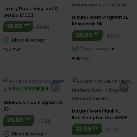
Luxury Floors Visgraat XL
Gous Eik 1003
Luxury Floors Visgraat XL
Rosendale Eik
m²
19,95
38,95
m²
24,95
40,99
Direct leverbaar
Direct leverbaar
Plak PVC
Plak PVC
Extra BTW Korting! 🔥
Belakos Attico Visgraat XL
83
Luxury Floors Plank XL
Rockhempton Oak 4163E
m²
36,95
43,99
Plak PVC
m²
23,95
36,95
Direct leverbaar