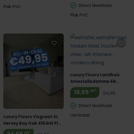
Direct leverbaar
Plak PVC
Plak PVC
Luxury Floors Landhuis
Amestelledamme Eik
LXFLR800344
m²
16,95
24,96
Direct leverbaar
Laminaat
Luxury Floors Visgraat XL
Hervey Bay Oak 4164HE Plak
PVC
m²