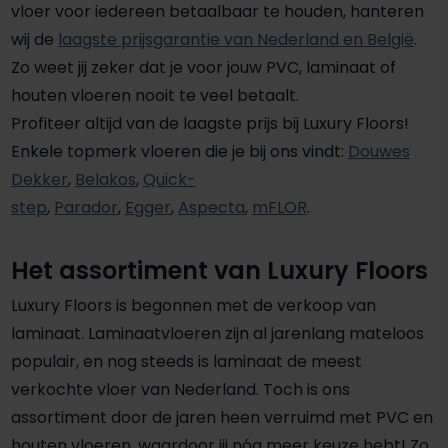
vloer voor iedereen betaalbaar te houden, hanteren
wij de
laagste prijsgarantie van Nederland en België
.
Zo weet jij zeker dat je voor jouw PVC, laminaat of
houten vloeren nooit te veel betaalt.
Profiteer altijd van de laagste prijs bij Luxury Floors!
Enkele topmerk vloeren die je bij ons vindt:
Douwes
Dekker
,
Belakos
,
Quick-
step
,
Parador
,
Egger
,
Aspecta
,
mFLOR
.
Het assortiment van Luxury Floors
Luxury Floors is begonnen met de verkoop van
laminaat. Laminaatvloeren zijn al jarenlang mateloos
populair, en nog steeds is laminaat de meest
verkochte vloer van Nederland. Toch is ons
assortiment door de jaren heen verruimd met PVC en
houten vloeren, waardoor jij nóg meer keuze hebt! Zo