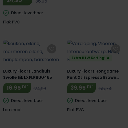
24,95
36,95
Direct leverbaar
Plak PVC
Extra BTW Korting! 🔥
Luxury Floors Landhuis
Luxury Floors Hongaarse
Swolle Eik LXFLR800465
Punt XL Espresso Brown
Oak
m²
m²
16,95
39,95
24,96
55,74
Direct leverbaar
Direct leverbaar
Laminaat
Plak PVC