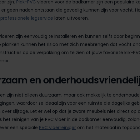
ar zijn.
Plak-PVC
vloeren voor de badkamer zijn een populaire k
er geen naden ontstaan die gevoelig kunnen zijn voor vocht. Het
n
professionele legservice
laten uitvoeren.
loeren zijn eenvoudig te installeren en kunnen zelfs door begi
 planken kunnen het risico met zich meebrengen dat vocht onde
nstructies op de verpakking om te zien of jouw favoriete klik-PV
mer.
zaam en onderhoudsvriendeli
en zijn niet alleen duurzaam, maar ook makkelijk te onderhoude
ingen, waardoor ze ideaal zijn voor een ruimte die dagelijks gebr
over slijtage. Let er wel op dat je zware meubels niet direct op 
is het reinigen van je PVC vloer in de badkamer eenvoudig, zol
iever een speciale
PVC vloerreiniger
om het materiaal in topcond