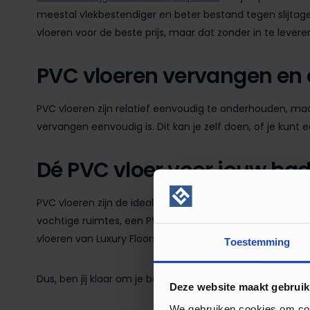
meestal vlekbestendiger en beter bestand tegen slijtage is.
vloeren voor de beste prijs, maar dat zonder in te leveren
PVC vloeren vervangen en
PVC vloeren zijn relatief eenvoudig te onderhouden, maa
vervangen eenvoudig is. Dit kan je zelf doen, of je kunt
Dé PVC vloer voor jouw badk
PVC vloeren zijn de ideale keuze voor je badkamer. Ze z
vochtige ruimtes, een PVC vloer met houtlook voor de
vloeren van Luxury Floors goedkoop en gaan ze lang mee
Toestemming
Dus, ben jij klaar om je badkamer te vernieuwen met ee
Deze website maakt gebruik
We gebruiken cookies om cont