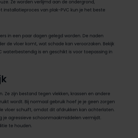
euze. Ze worden verlijmd aan de ondergrond,
 installatieproces van plak-PVC kun je het beste
nners in een paar dagen gelegd worden. De naden
r de vloer komt, wat schade kan veroorzaken. Bekijk
C waterbestendig is en geschikt is voor toepassing in
jk
n. Ze zijn bestand tegen vlekken, krassen en andere
uikt wordt. Bij normaal gebruik hoef je je geen zorgen
de vloer schuift, omdat dit afdrukken kan achterlaten.
ang je agressieve schoonmaakmiddelen vermijdt.
itie te houden.