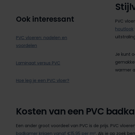
Stij
Ook interessant
PVC vloe
houtlook
uitstralin
PVC vloeren: nadelen en
voordelen
Je kunt o
gemakkeli
Laminaat versus PVC
warmer a
Hoe leg je een PVC vloer?
Kosten van een PVC badka
Een ander groot voordeel van PVC is de prijs. PVC vloeren
badkamer krijgen vanaf €15,95 per m²
. Als je op zoek b