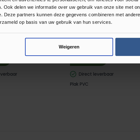
. Ook delen we informatie over uw gebruik van onze site met on
e. Deze partners kunnen deze gegevens combineren met andere i
erzameld op basis van uw gebruik van hun services.
ors Plank XL
Luxury Floors Plank XL Bun
on Oak 4163E Plak PVC
Oak 4162E Plak PVC
Weigeren
m²
m²
23,95
36,95
36,95
everbaar
Direct leverbaar
Plak PVC