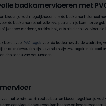
lvolle badkamervloeren met PV
ren bieden je veel mogelijkheden om de badkamer helemaal naar
voor de badkamer tot stijlvolle PVC patronen: je kunt het zo gek 
g of juist een moderne, strakke look, er is altijd een PVC vloer die bi
ok kiezen voor
PVC tegels
voor de badkamer, die de uitstraling 
jker te onderhouden zijn. Bovendien zijn PVC tegels in de bad
an dan tegels van natuursteen.
mervloer
 voor natte ruimtes zijn betaalbaar en bieden tegelijkertijd veel
ent naar een vloer die wat meer kan hebben en langer meegaat, k