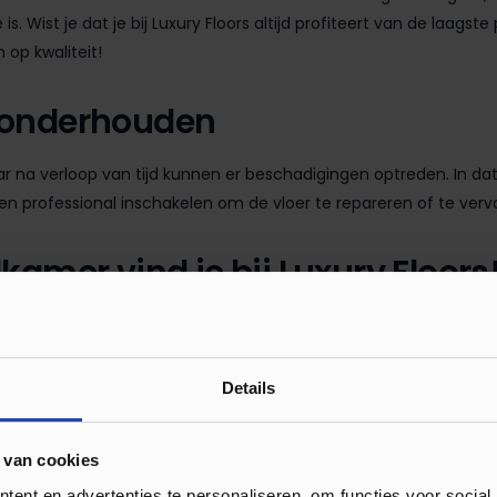
 Wist je dat je bij Luxury Floors altijd profiteert van de laagste p
 op kwaliteit!
 onderhouden
r na verloop van tijd kunnen er beschadigingen optreden. In da
 een professional inschakelen om de vloer te repareren of te ver
amer vind je bij Luxury Floors
ijn waterbestendig, duurzamer dan veel andere materialen, en ge
 badkamer, of een PVC vloer met een mooi
visgraatpatroon
, je vi
, waardoor het een uitstekende keuze is voor een vloer voor b
Details
n PVC vloer in de badkamer? Ontdek ons assortiment en kies de
 van cookies
ent en advertenties te personaliseren, om functies voor social