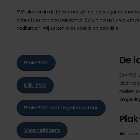
PVC vloeren in de badkamer zijn de laatste jaren enorm p
behoeften van een badkamer. Ze zijn namelijk waterbest
badkamer? Wij zetten alles voor je op een rijtje.
De i
Plak-PVC
Een PVC v
vloer voo
Klik-PVC
maken ov
omgeving
Plak-PVC met tegelstructuur
Plak
Vloerreinigers
Als je ov