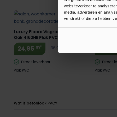
websiteverkeer te analyseren
media, adverteren en analys
verstrekt of die ze hebben v
Luxury Floors Visgraat XL Bunbury
Luxury Flo
Oak 4162HE Plak PVC
Rockhempt
m²
24,95
23,95
36,95
Direct leverbaar
Direct l
Plak PVC
Plak PVC
Wat is betonlook PVC?