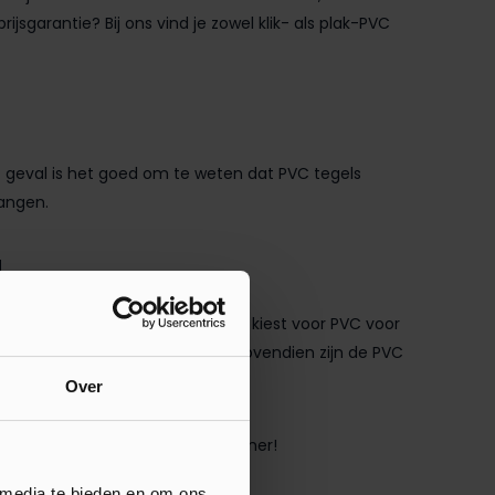
rijsgarantie? Bij ons vind je zowel klik- als plak-PVC
t geval is het goed om te weten dat PVC tegels
vangen.
!
makkelijk in onderhoud. Of je nu kiest voor PVC voor
ndt altijd iets dat bij je stijl past. Bovendien zijn de PVC
adkamerrenovatie.
Over
 perfecte vloer voor jouw badkamer!
 media te bieden en om ons