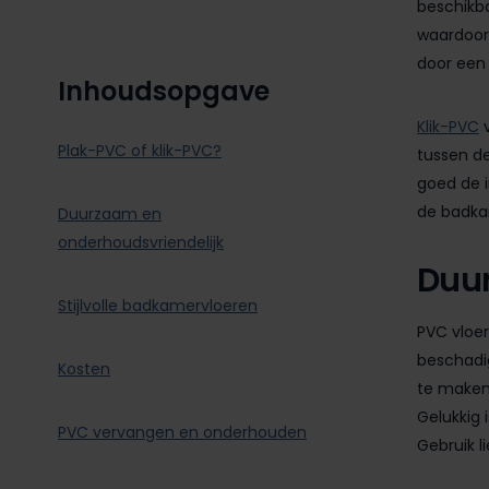
beschikba
waardoor 
door ee
Inhoudsopgave
Klik-PVC
v
Plak-PVC of klik-PVC?
tussen de
goed de i
de badka
Duurzaam en
onderhoudsvriendelijk
Duur
Stijlvolle badkamervloeren
PVC vloer
beschadig
Kosten
te maken 
Gelukkig 
PVC vervangen en onderhouden
Gebruik l