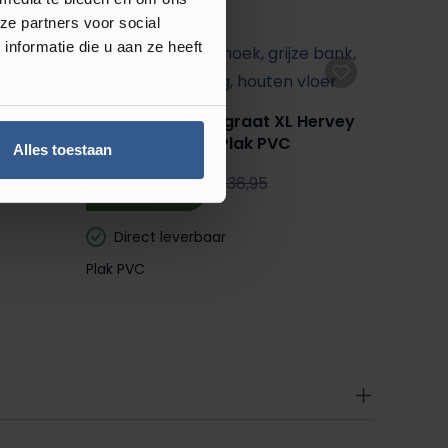
ze partners voor social
nformatie die u aan ze heeft
bury
Luxury Floors Visgraat XL Hervey
Bay Oak 4164HE Plak PVC
Alles toestaan
m²
24,95
36,95
Direct leverbaar
Plak PVC