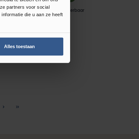
ze partners voor social
Direct leverbaar
nformatie die u aan ze heeft
Laminaat
Alles toestaan
na