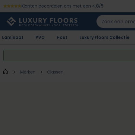
Klanten beoordelen ons met een 4.8/5
 naar de hoofdinhoud
Ga naar de zoekopdracht
Ga naar de hoofdnavigatie
Laminaat
PVC
Hout
Luxury Floors Collectie
Merken
Classen