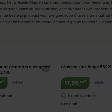
loors: hét officiële Classen laminaat verkooppunt van Nederland
 visgraat, plank en tegelpatroon, geschikt voor zowel modern als 
 van de beste prijs: ideaal voor wie goedkoop Classen laminaat w
 de collectie hieronder en bestel eenvoudig jouw favoriete Classe
 Korting! 🔥
Extra BTW Korting! 🔥
anor Chambord Visgraat
Classen Oak Beige 56221
62705
m²
m²
17,95
34,99
29,95
verbaar
Direct leverbaar
Laminaat