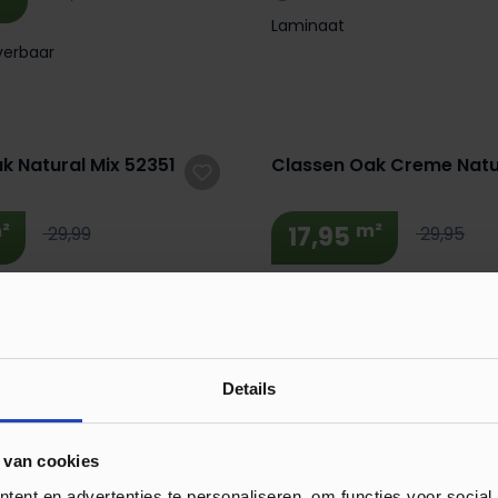
Laminaat
verbaar
 Korting! 🔥
Extra BTW Korting! 🔥
k Natural Mix 52351
Classen Oak Creme Natu
²
m²
17,95
29,99
29,95
verbaar
Direct leverbaar
Laminaat
 Korting! 🔥
Details
to Oak XL 66976
Classen Oak Light Grey 
 van cookies
²
m²
10,95
28,95
29,95
ent en advertenties te personaliseren, om functies voor social