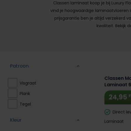
Classen laminaat koop je bij Luxury F
vind je hoogwaardige laminaatvloeren in
prijsgarantie ben je altijd verzekerd
kwaliteit. Bekijk
Extra BTW
Patroon
Classen M
Visgraat
Laminaat 
Plank
24,95
Tegel
Direct le
Kleur
Laminaat