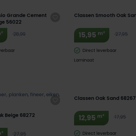
 Korting! 🔥
Extra BTW Korting! 🔥
sio Grande Cement
Classen Smooth Oak Sa
ge 56022
²
m²
15,95
28,99
27,95
verbaar
Direct leverbaar
Laminaat
Classen Oak Sand 68267
k Beige 68272
m²
12,95
17,95
²
Direct leverbaar
27,95