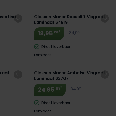
avertine
Classen Manor Rosecliff Visgraat
Laminaat 64919
m²
18,95
34,99
Direct leverbaar
Laminaat
Extra BTW Korting! 🔥
graat
Classen Manor Amboise Visgraat
Laminaat 62707
m²
24,95
34,99
Direct leverbaar
Laminaat