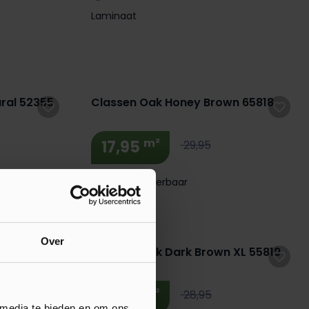
Laminaat
Extra BTW Korting! 🔥
ral 52355
Classen Oak Honey Brown 65818
m²
17,95
29,95
Direct leverbaar
Laminaat
Extra BTW Korting! 🔥
Over
Brown 52538
Classen Oak Dark Brown XL 55819
m²
17,95
28,95
 media te bieden en om ons