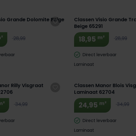
 Korting! 🔥
Extra BTW Korting! 🔥
sio Grande Dolomite Beige
Classen Visio Grande Tr
Beige 65291
²
m²
18,95
28,99
28,99
verbaar
Direct leverbaar
Laminaat
 Korting! 🔥
Extra BTW Korting! 🔥
nor Rilly Visgraat
Classen Manor Blois Vis
62706
Laminaat 62704
m²
m²
24,95
34,99
34,99
verbaar
Direct leverbaar
Laminaat