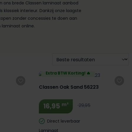
. In ons brede Classen laminaat aanbod
klassiek interieur. Dankzij onze laagste
il kopen zonder concessies te doen aan
n laminaat online.
Extra BTW Korting! 🔥
Classen Oak Sand 56223
m²
16,95
29,95
Direct leverbaar
Laminaat