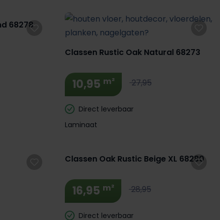
nd 68278
Classen Rustic Oak Natural 68273
m²
10,95
27,95
Direct leverbaar
Laminaat
Extra BTW Korting! 🔥
Classen Oak Rustic Beige XL 68280
m²
16,95
28,95
Direct leverbaar