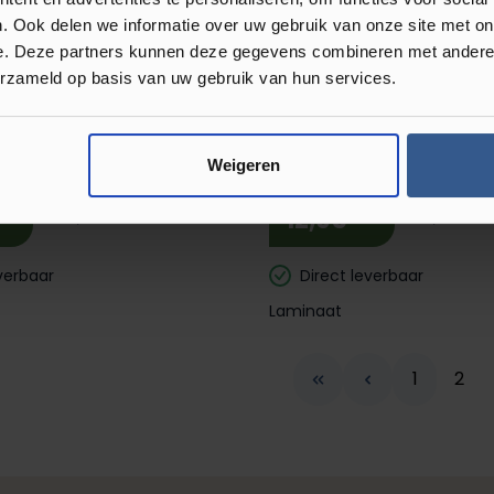
. Ook delen we informatie over uw gebruik van onze site met on
verbaar
Direct leverbaar
e. Deze partners kunnen deze gegevens combineren met andere i
Laminaat
erzameld op basis van uw gebruik van hun services.
 Korting! 🔥
nor Tours Visgraat
Classen Light Oak 68268
Weigeren
62710
m²
m²
12,95
34,99
17,95
verbaar
Direct leverbaar
Laminaat
Pagina
Pagi
1
2