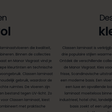
en
Des
vol
kl
aminaatvloeren die kwaliteit,
Classen laminaat is verkrijgb
ineren. Binnen de collecties
drie populaire stijlen waarme
aat en Manor Visgraat vind je
Ontdek de verschillende colle
iepe kleurtinten en technische
de Manor Visgraat. Kies voor
woongebruik. Classen laminaat
frisse, Scandinavische uitstral
houdelijk gebruik, waardoor de
een moderne basis. Een vloer i
chte ruimtes. De vloeren zijn
een luxe en opvallende loo
en bestand tegen UV-licht. Zo
laminaat moeiteloos binnen
st voor Classen laminaat, kiest
industrieel, hotel chic, landeli
 combineert met praktische
basis zoekt of een uitg