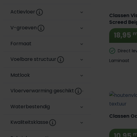
Extra BTW
Actievloer
Classen Vi
Screed Bei
V-groeven
m
18,95
Formaat
Direct le
Voelbare structuur
Laminaat
Matlook
Vloerverwarming geschikt
Waterbestendig‎
Classen Oa
Kwaliteitsklasse
m
10,95