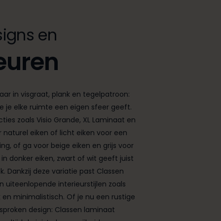
igns en
euren
aar in visgraat, plank en tegelpatroon:
e je elke ruimte een eigen sfeer geeft.
cties zoals Visio Grande, XL Laminaat en
 naturel eiken of licht eiken voor een
ing, of ga voor beige eiken en grijs voor
n donker eiken, zwart of wit geeft juist
k. Dankzij deze variatie past Classen
 uiteenlopende interieurstijlen zoals
jk en minimalistisch. Of je nu een rustige
esproken design: Classen laminaat