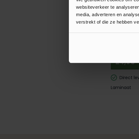
websiteverkeer te analyseren
Direct le
media, adverteren en analys
Laminaat
verstrekt of die ze hebben v
Extra BTW
Classen Ma
Laminaat 
24,95
Direct le
Laminaat