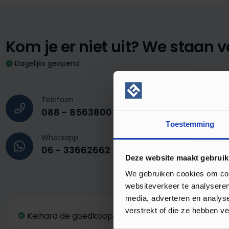
Kom je er niet uit?
We staan vo
Dagelijks geopend
Telefoon
088 - 8563800
Toestemming
Whatsapp
06 - 33662662
Deze website maakt gebruik
We gebruiken cookies om cont
websiteverkeer te analyseren
media, adverteren en analys
verstrekt of die ze hebben v
Keihard de goedkoopste van NL/BE
Professi