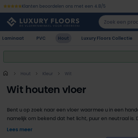
Klanten beoordelen ons met een 4.8/5
 naar de hoofdinhoud
Ga naar de zoekopdracht
Ga naar de hoofdnavigatie
Laminaat
PVC
Hout
Luxury Floors Collectie
Hout
Kleur
Wit
Wit houten vloer
Bent u op zoek naar een vloer waarmee u in een handom
namelijk om bekend dat het licht, puur en neutraal is. 
Daarnaast is deze vloer gemaakt van verschillende so
enkele houten vloer hetzelfde. Bekijk snel het gehele