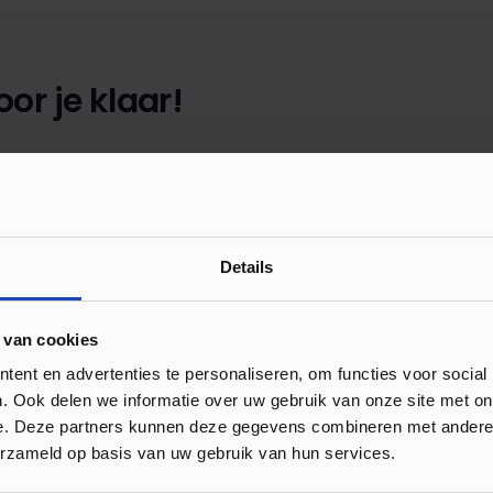
or je klaar!
E-mail
info@luxuryfloors.nl
Details
Klantenservice geopend
10:00 tot 17:00
 van cookies
ent en advertenties te personaliseren, om functies voor social
. Ook delen we informatie over uw gebruik van onze site met on
e. Deze partners kunnen deze gegevens combineren met andere i
erzameld op basis van uw gebruik van hun services.
onele legservice
Showroom met ruim 120