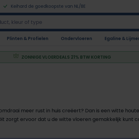
Keihard de goedkoopste van NL/BE
Plinten & Profielen
Ondervloeren
Egaline & Lijme
ZONNIGE VLOERDEALS 21% BTW KORTING
draai meer rust in huis creëert? Dan is een witte houten
Dit zorgt ervoor dat u de witte vloeren gemakkelijk kunt c
orten Europese bomen wat ervoor zorgt dat iedere plank 
 aanbod aan witte houten vloeren bij Luxury Floors en kom