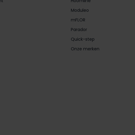
nt
Hoomline
Moduleo
mFLOR
Parador
Quick-step
Onze merken