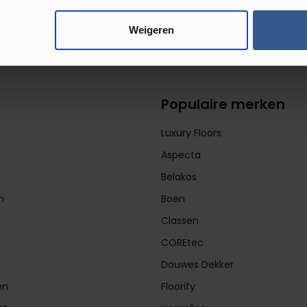
Weigeren
Populaire merken
Luxury Floors
Aspecta
Belakos
n
Boen
Classen
COREtec
Douwes Dekker
en
Floorify