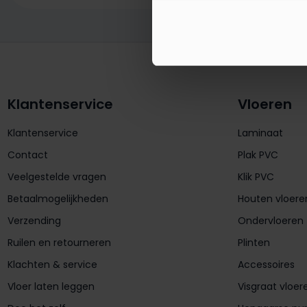
Klantenservice
Vloeren
Klantenservice
Laminaat
Contact
Plak PVC
Veelgestelde vragen
Klik PVC
Betaalmogelijkheden
Houten vloere
Verzending
Ondervloeren
Ruilen en retourneren
Plinten
Klachten & service
Accessoires
Vloer laten leggen
Visgraat vloer