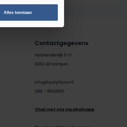
Alles toestaan
Contactgegevens
Haatlanderdijk 6-D
8263 AR Kampen
info@luxuryfloors.nl
088 - 8563800
Chat met ons via whatsapp