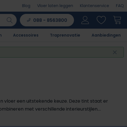
Blog
Vloer laten leggen
Klantenservice
FAQ
088 - 8563800
n
Accessoires
Traprenovatie
Aanbiedingen
 vloer een uitstekende keuze. Deze tint staat er
ombineren met verschillende interieurstijlen.
is voorzien van unieke houtnerven. Hierdoor is geen
 binnenkort helemaal tot rust in uw woning!