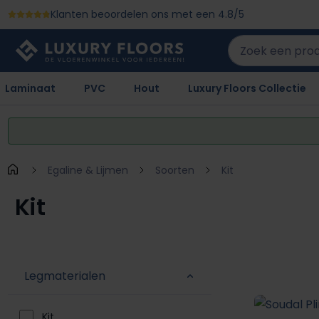
Klanten beoordelen ons met een 4.8/5
 naar de hoofdinhoud
Ga naar de zoekopdracht
Ga naar de hoofdnavigatie
Laminaat
PVC
Hout
Luxury Floors Collectie
Egaline & Lijmen
Soorten
Kit
Kit
Legmaterialen
Kit