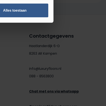
Alles toestaan
Contactgegevens
Haatlanderdijk 6-D
8263 AR Kampen
info@luxuryfloors.nl
088 - 8563800
Chat met ons via whatsapp