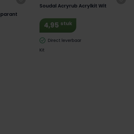
Soudal Acryrub Acrylkit Wit
sparant
stuk
4,95
Direct leverbaar
Kit