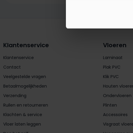
Klantenservice
Vloeren
Klantenservice
Laminaat
Contact
Plak PVC
Veelgestelde vragen
Klik PVC
Betaalmogelijkheden
Houten vloere
Verzending
Ondervloeren
Ruilen en retourneren
Plinten
Klachten & service
Accessoires
Vloer laten leggen
Visgraat vloer