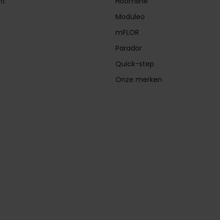
nt
Hoomline
Moduleo
mFLOR
Parador
Quick-step
Onze merken