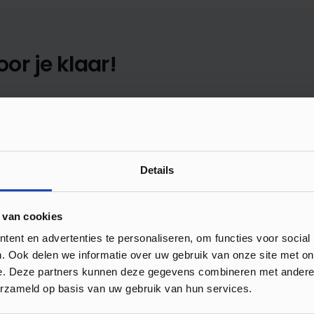
or je klaar!
E-mail
info@luxuryfloors.nl
Details
Klantenservice geopend
10:00 tot 17:00
 van cookies
ent en advertenties te personaliseren, om functies voor social
. Ook delen we informatie over uw gebruik van onze site met on
e. Deze partners kunnen deze gegevens combineren met andere i
erzameld op basis van uw gebruik van hun services.
onele legservice
Showroom met ruim 120