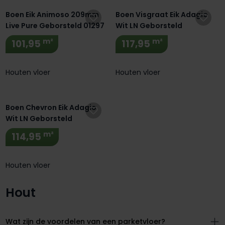
Boen Eik Animoso 209mm
Boen Visgraat Eik Adagio
Live Pure Geborsteld 01297
Wit LN Geborsteld
m²
m²
101,95
117,95
Houten vloer
Houten vloer
Boen Chevron Eik Adagio
Wit LN Geborsteld
m²
114,95
Houten vloer
Hout
Wat zijn de voordelen van een parketvloer?