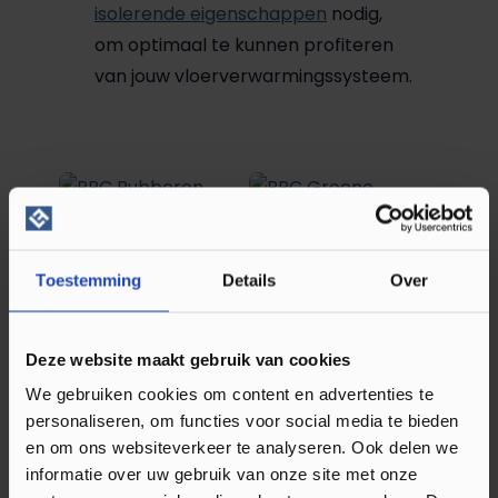
isolerende eigenschappen
nodig,
om optimaal te kunnen profiteren
van jouw vloerverwarmingssysteem.
Toestemming
Details
Over
PPC Groene
ondervloerplaat
PPC Rubberen
4mm
ondervloer 3,2mm
m²
2,65
Deze website maakt gebruik van cookies
Parket/Laminaat
m²
5,25
We gebruiken cookies om content en advertenties te
(geluiddempend)
Direct leverbaar
personaliseren, om functies voor social media te bieden
Direct leverbaar
Ondervloer
en om ons websiteverkeer te analyseren. Ook delen we
informatie over uw gebruik van onze site met onze
Ondervloer