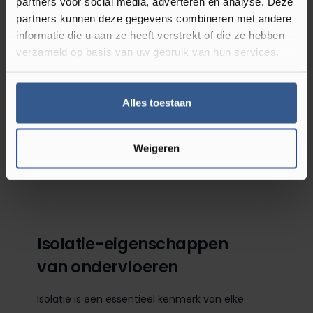
partners voor social media, adverteren en analyse. Deze
partners kunnen deze gegevens combineren met andere
informatie die u aan ze heeft verstrekt of die ze hebben
verzameld op basis van uw gebruik van hun services.
Quick-step Silent
Unifloor Redupax
Walk Ondervloer
Alles toestaan
m²
m²
7,95
8,95
Direct leverbaar
Direct leverbaar
Weigeren
Ondervloer
Ondervloer
Isolatie-eigenschappen
van ondervloeren
Isolatie is een essentieel kenmerk van elke