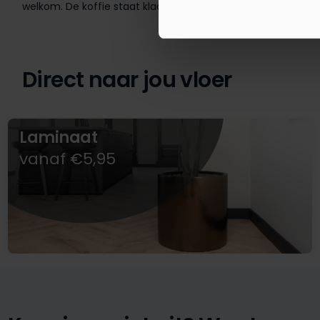
welkom. De koffie staat klaar!
Direct naar jou vloer
Laminaat
vanaf €5,95