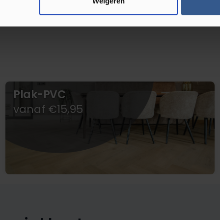
Weigeren
Plak-PVC
vanaf €15,95