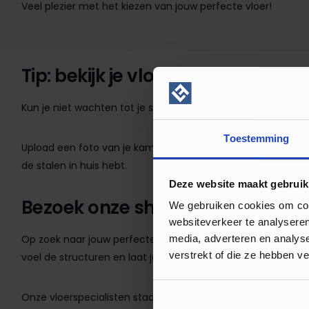
Veel plezier met het kiezen van jouw perfecte vloer!
Tip: bekijk je vloer alvast digitaal
Kun je niet wachten tot je stalen binnen zijn? Met onze grat
Toestemming
Upload een foto van je kamer (of kies een voorbeeldinterieur
de stalen in huis hebt.
Deze website maakt gebruik
Bezoek onze showroom in Kamp
We gebruiken cookies om cont
websiteverkeer te analyseren
Op zoek naar jouw perfecte vloer? In onze ruime showroom 
media, adverteren en analys
verstrekt of die ze hebben v
voel de structuren en laat je inspireren door de nieuwste tre
Onze vloerspecialisten staan voor je klaar met persoonlijk 