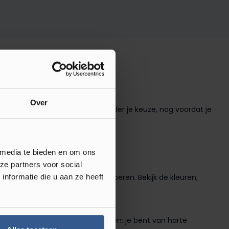
udig digitaal in je eigen ruimte.
Over
taat. Zo maak je sneller en zekerder je keuze, nog voordat je
 media te bieden en om ons
ze partners voor social
PVC en laminaat tot houten vloeren. Bekijk de kleuren,
nformatie die u aan ze heeft
 op te doen of om direct te kiezen: je bent van harte