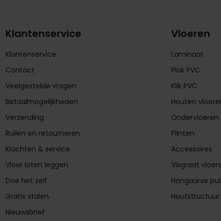
Klantenservice
Vloeren
Klantenservice
Laminaat
Contact
Plak PVC
Veelgestelde vragen
Klik PVC
Betaalmogelijkheden
Houten vloere
Verzending
Ondervloeren
Ruilen en retourneren
Plinten
Klachten & service
Accessoires
Vloer laten leggen
Visgraat vloer
Doe het zelf
Hongaarse pu
Gratis stalen
Houtstructuur
Nieuwsbrief