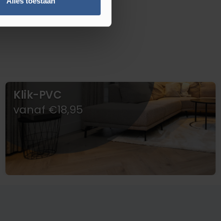
Alles toestaan
Klik-PVC
vanaf €18,95