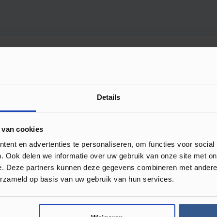
 in huis
is online tool
ontwerpjevloer.nl
leg je jouw favoriete vloeren eenvo
Details
), selecteer een vloer uit onze collectie en zie direct hoe het s
 van cookies
en
ent en advertenties te personaliseren, om functies voor social
. Ook delen we informatie over uw gebruik van onze site met on
van 2000 m² in Kampen ontdek je een uitgebreide collectie: van 
e. Deze partners kunnen deze gegevens combineren met andere i
erzameld op basis van uw gebruik van hun services.
nds en stijlen.
advies en beantwoorden al je vragen. Of je nu komt om inspiratie