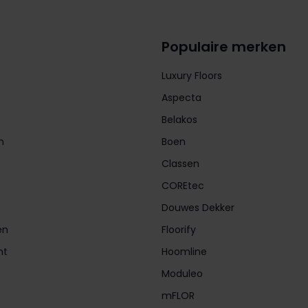
Populaire merken
Luxury Floors
Aspecta
Belakos
n
Boen
Classen
COREtec
Douwes Dekker
en
Floorify
nt
Hoomline
Moduleo
mFLOR