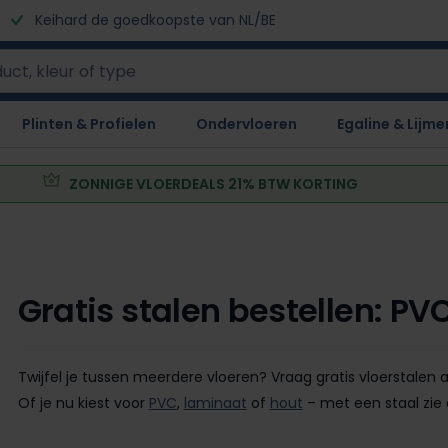
Keihard de goedkoopste van NL/BE
Plinten & Profielen
Ondervloeren
Egaline & Lijme
ZONNIGE VLOERDEALS 21% BTW KORTING
Gratis stalen bestellen: PV
Twijfel je tussen meerdere vloeren? Vraag gratis vloerstalen a
Of je nu kiest voor
PVC
,
laminaat
of
hout
– met een staal zie é