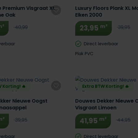
e Premium Visgraat XL
Luxury Floors Plank XL M
e Oak
Eiken 2000
m²
m²
23,95
40,99
39,95
verbaar
Direct leverbaar
Plak PVC
 Korting! 🔥
Extra BTW Korting! 🔥
kker Nieuwe Oogst
Douwes Dekker Nieuwe O
inaasappel
Visgraat Limoen
m²
m²
41,95
39,95
44,95
verbaar
Direct leverbaar