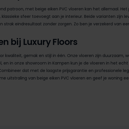
lend patroon, met beige eiken PVC vloeren kan het allemaal. Het p
 klassieke sfeer toevoegt aan je interieur. Beide varianten zijn lev
 strak eindresultaat zonder zorgen. Zo ben je verzekerd van een 
n bij Luxury Floors
voor kwaliteit, gemak en stijl in één. Onze vloeren zijn duurzaam
, en in onze showroom in Kampen kun je de vloeren in het echt 
ombineer dat met de laagste prijsgarantie en professionele legse
 uitstraling van beige eiken PVC vloeren en geef je woning een t