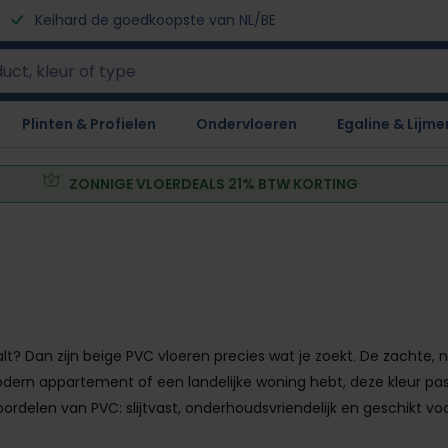
Keihard de goedkoopste van NL/BE
Plinten & Profielen
Ondervloeren
Egaline & Lijme
ZONNIGE VLOERDEALS 21% BTW KORTING
lt? Dan zijn beige PVC vloeren precies wat je zoekt. De zachte, n
 modern appartement of een landelijke woning hebt, deze kleur pa
oordelen van PVC: slijtvast, onderhoudsvriendelijk en geschikt v
s.