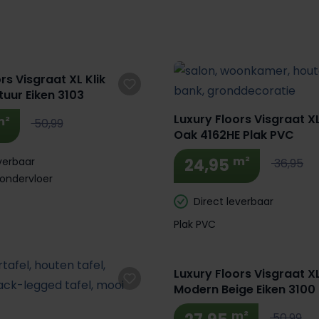
rs Visgraat XL Klik
uur Eiken 3103
Luxury Floors Visgraat X
m²
50,99
Oak 4162HE Plak PVC
m²
verbaar
24,95
36,95
 ondervloer
Direct leverbaar
Plak PVC
Luxury Floors Visgraat XL
Modern Beige Eiken 3100
m²
50,99