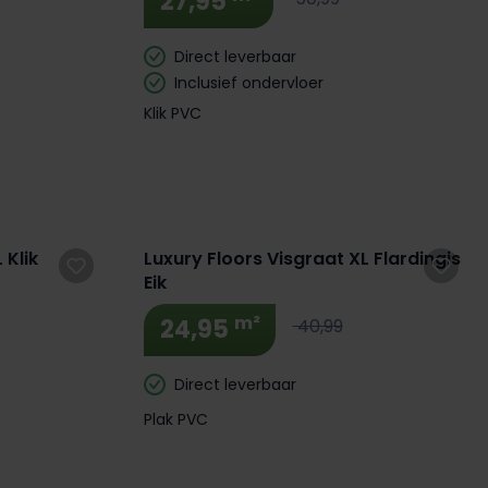
27,95
Direct leverbaar
Inclusief ondervloer
Klik PVC
 Klik
Luxury Floors Visgraat XL Flardingis
Eik
m²
24,95
40,99
Direct leverbaar
Plak PVC