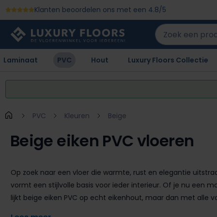
Klanten beoordelen ons met een 4.8/5
 naar de hoofdinhoud
Ga naar de zoekopdracht
Ga naar de hoofdnavigatie
Laminaat
PVC
Hout
Luxury Floors Collectie
PVC
Kleuren
Beige
Beige eiken PVC vloeren
Op zoek naar een vloer die warmte, rust en elegantie uitstraa
vormt een stijlvolle basis voor ieder interieur. Of je nu een
lijkt beige eiken PVC op echt eikenhout, maar dan met alle v
Luxury Floors haal je topkwaliteit in huis voor de scherpste prij