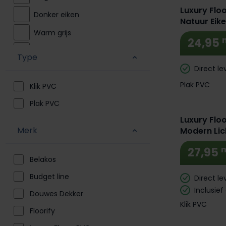
Luxury Flo
Donker eiken
Natuur Eik
Warm grijs
24,95
Licht grijs
Type
Direct le
Plak PVC
Klik PVC
Plak PVC
Luxury Floo
Merk
Modern Lic
27,95
Belakos
Budget line
Direct le
Inclusief
Douwes Dekker
Klik PVC
Floorify
Extra BTW