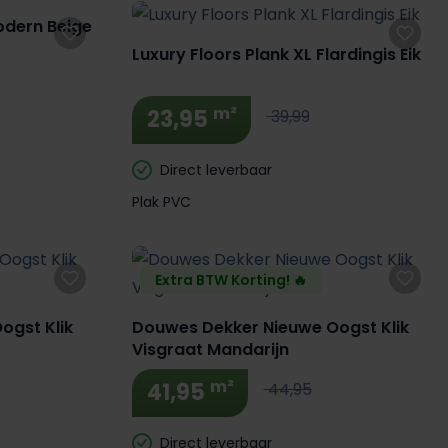
odern Beige
Luxury Floors Plank XL Flardingis Eik
m²
23,95
39,99
Direct leverbaar
Plak PVC
Extra BTW Korting! 🔥
ogst Klik
Douwes Dekker Nieuwe Oogst Klik
Visgraat Mandarijn
m²
41,95
44,95
Direct leverbaar