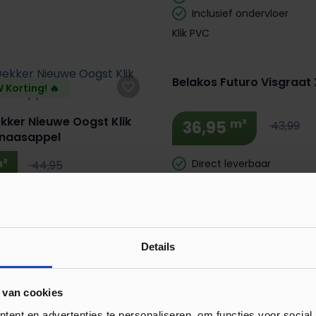
Inclusief ondervloer
Klik PVC
Extra BTW Korting! 🔥
Belakos Futuro Visgraat 
 Korting! 🔥
ker Nieuwe Oogst Klik
m²
36,95
43,99
inaasappel
²
Direct leverbaar
44,95
Plak PVC
verbaar
 ondervloer
Details
 Korting! 🔥
Extra BTW Korting! 🔥
uro Visgraat XL 52 Rigid
Belakos Futuro Visgraat 
 van cookies
Click PVC
ent en advertenties te personaliseren, om functies voor social