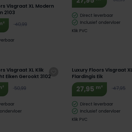
27,95
ors Visgraat XL Modern
en 2103
Direct leverbaar
Inclusief ondervloer
m²
40,99
Klik PVC
verbaar
rs Visgraat XL Klik
Luxury Floors Visgraat XL
ht Eiken Gerookt 3102
Flardingis Eik
m²
m²
27,95
50,99
47,95
verbaar
Direct leverbaar
 ondervloer
Inclusief ondervloer
Klik PVC
 Korting! 🔥