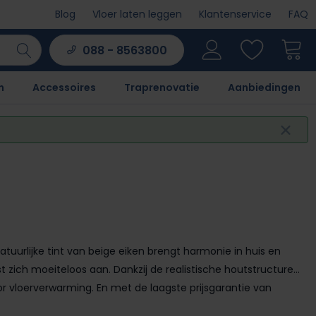
Blog
Vloer laten leggen
Klantenservice
FAQ
088 - 8563800
n
Accessoires
Traprenovatie
Aanbiedingen
atuurlijke tint van beige eiken brengt harmonie in huis en
st zich moeiteloos aan. Dankzij de realistische houtstructuren
oor vloerverwarming. En met de laagste prijsgarantie van