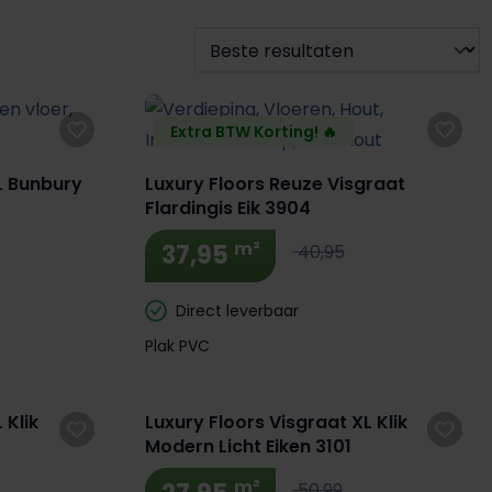
Extra BTW Korting! 🔥
L Bunbury
Luxury Floors Reuze Visgraat
Flardingis Eik 3904
m²
37,95
40,95
Direct leverbaar
Plak PVC
 Klik
Luxury Floors Visgraat XL Klik
Modern Licht Eiken 3101
m²
50,99