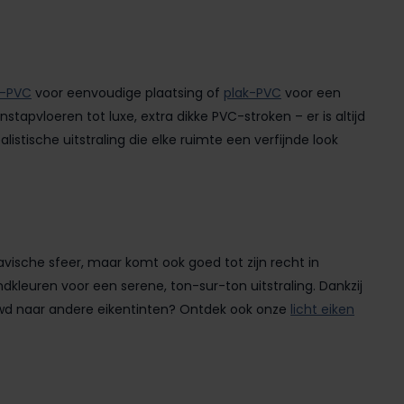
k-PVC
voor eenvoudige plaatsing of
plak-PVC
voor een
instapvloeren tot luxe, extra dikke PVC-stroken – er is altijd
listische uitstraling die elke ruimte een verfijnde look
avische sfeer, maar komt ook goed tot zijn recht in
ndkleuren voor een serene, ton-sur-ton uitstraling. Dankzij
euwd naar andere eikentinten? Ontdek ook onze
licht eiken