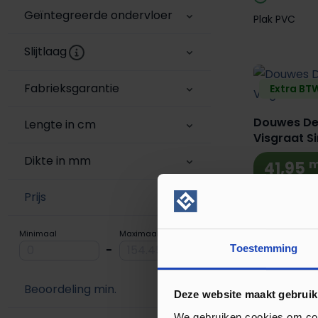
Geïntegreerde ondervloer
Plak PVC
Slijtlaag
Fabrieksgarantie
Extra BTW
Douwes Dek
Lengte in cm
Visgraat S
Dikte in mm
m
41,95
Prijs
Direct le
Inclusief
Minimaal
Maximaal
Klik PVC
Toestemming
-
Extra BTW
Beoordeling min.
Belakos Fut
Deze website maakt gebruik
Click PVC
We gebruiken cookies om cont