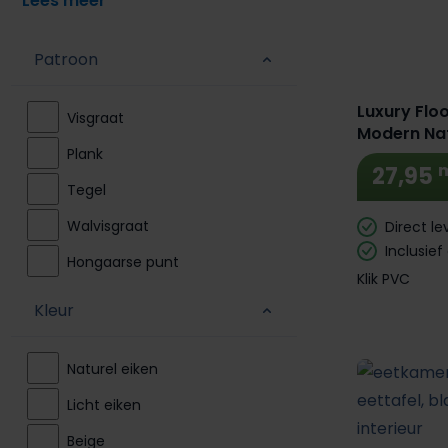
Patroon
Luxury Floo
Visgraat
Modern Nat
Plank
27,95
Tegel
Walvisgraat
Direct le
Inclusief
Hongaarse punt
Klik PVC
Kleur
Naturel eiken
Licht eiken
Beige