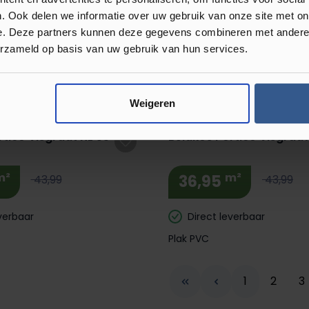
m²
m²
45,85
53,99
53,99
. Ook delen we informatie over uw gebruik van onze site met on
e. Deze partners kunnen deze gegevens combineren met andere i
erzameld op basis van uw gebruik van hun services.
verbaar
Direct leverbaar
 ondervloer
Inclusief ondervloer
Klik PVC
 Korting! 🔥
Extra BTW Korting! 🔥
Weigeren
rtico Visgraat XL 55
Belakos Portico Visgraat
m²
m²
36,95
43,99
43,99
verbaar
Direct leverbaar
Plak PVC
Pagina
Pagina
P
1
2
3