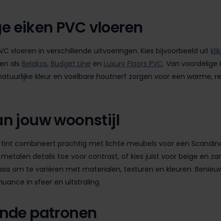
e eiken PVC vloeren
VC vloeren in verschillende uitvoeringen. Kies bijvoorbeeld uit
kli
ken als
Belakos
,
Budget Line
en
Luxury Floors PVC
. Van voordelige 
 natuurlijke kleur en voelbare houtnerf zorgen voor een warme, rea
an jouw woonstijl
eze tint combineert prachtig met lichte meubels voor een Scandin
etalen details toe voor contrast, of kies juist voor beige en za
asis om te variëren met materialen, texturen en kleuren. Beni
ance in sfeer en uitstraling.
lende patronen