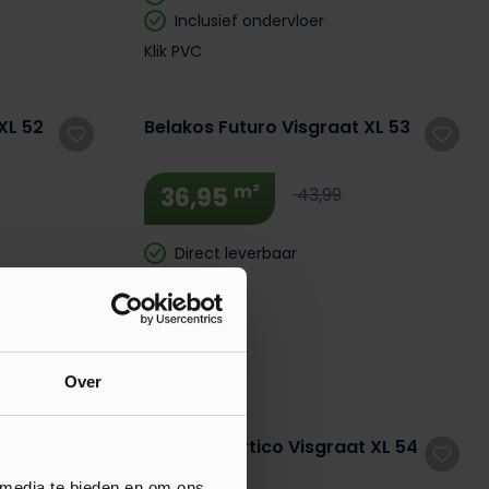
Inclusief ondervloer
Klik PVC
Extra BTW Korting! 🔥
XL 52
Belakos Futuro Visgraat XL 53
m²
36,95
43,99
Direct leverbaar
Plak PVC
Over
Extra BTW Korting! 🔥
XL 53 Rigid
Belakos Portico Visgraat XL 54
 media te bieden en om ons