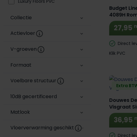
Luxury Floors PVC
Budget Lin
4089H Rom
Collectie
27,95
Actievloer
Direct le
V-groeven
Klik PVC
Formaat
Voelbare structuur
Extra BTW
10dB gecertificeerd
Douwes De
Visgraat S
Matlook
36,95
Vloerverwarming geschikt
Direct le