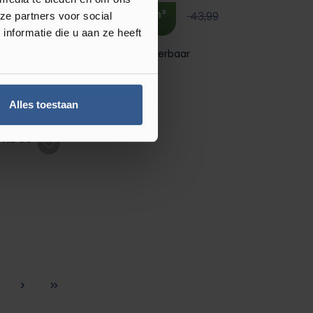
m²
36,95
43,99
ze partners voor social
nformatie die u aan ze heeft
Direct leverbaar
Plak PVC
Alles toestaan
 XL 56
agina