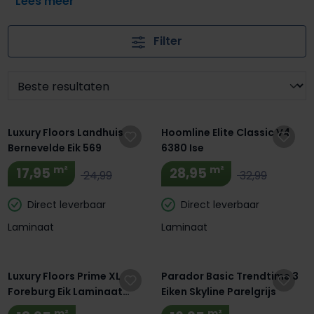
voor een moderne, industriële of landelijke woonstijl: met
bruin laminaat van Luxury Floors creëer je altijd een
Filter
sfeervolle ruimte met een natuurlijke uitstraling. Dankzij
het ruime assortiment, scherpe prijzen en de laagste
prijsgarantie vind je bij ons gegarandeerd de ideale bruine
laminaatvloer. Bekijk hier het complete aanbod!
Extra BTW Korting! 🔥
Luxury Floors Landhuis
Hoomline Elite Classic V4
Bernevelde Eik 569
6380 Ise
m²
m²
17,95
28,95
24,99
32,99
Direct leverbaar
Direct leverbaar
Laminaat
Laminaat
Luxury Floors Prime XL
Parador Basic Trendtime 3
Foreburg Eik Laminaat
Eiken Skyline Parelgrijs
BTW00534L
m²
m²