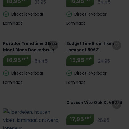
18,95
16,95
33,95
54,45
Direct leverbaar
Direct leverbaar
Laminaat
Laminaat
Extra BTW Korting! 🔥
Parador Trendtime 3 Eiken
Budget Line Bruin Eiken
Mont Blanc Donkerbruin
Laminaat 80671
m²
m²
16,95
15,95
54,45
24,95
Direct leverbaar
Direct leverbaar
Laminaat
Laminaat
Extra BTW Korting! 🔥
Classen Vito Oak XL 66976
m²
17,95
28,95