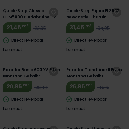
Quick-Step Classic
Quick-Step Eligna EL3582
CLM5800 Pindabruine Eik
Newcastle Eik Bruin
m²
m²
21,45
31,45
23,95
34,95
Direct leverbaar
Direct leverbaar
Laminaat
Laminaat
Extra BTW Korting! 🔥
Parador Basic 600 XS Eiken
Parador Trendtime 6 Eiken
Montana Gekalkt
Montana Gekalkt
m²
m²
20,95
26,95
32,44
46,19
Direct leverbaar
Direct leverbaar
Laminaat
Laminaat
Quick-Step Impressive
Quick-Step Majestic