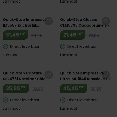
Laminaat
Laminaat
Quick-Step Impressive
Quick-Step Classic
IM3557 Zachte Eik
CLM5793 Cacaobruine Eik
Lichtbruin
m²
m²
31,45
21,45
34,95
23,95
Direct leverbaar
Direct leverbaar
Laminaat
Laminaat
Quick-Step Capture
Quick-Step Impressive
SIG4761 Notelaar Chic
Ultra IMU1849 Klassieke Eik
Bruin
m²
m²
35,95
45,45
39,95
50,95
Direct leverbaar
Direct leverbaar
Laminaat
Laminaat