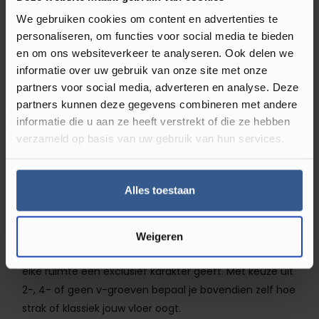
We gebruiken cookies om content en advertenties te
De warme uitstraling van bruin
personaliseren, om functies voor social media te bieden
laminaat
en om ons websiteverkeer te analyseren. Ook delen we
informatie over uw gebruik van onze site met onze
Bruin laminaat is al jarenlang een van de populairste
partners voor social media, adverteren en analyse. Deze
keuzes als het gaat om vloeren. De kleur zorgt voor
partners kunnen deze gegevens combineren met andere
informatie die u aan ze heeft verstrekt of die ze hebben
een warme, uitnodigende sfeer en past perfect in elke
verzameld op basis van uw gebruik van hun services.
ruimte: van woonkamer tot slaapkamer of kantoor.
Dankzij de subtiele houtstructuren en matte afwerking
ogen de vloeren natuurgetrouw en stijlvol. Luxury Floors
Alles toestaan
biedt bruin laminaat in verschillende patronen: kies
voor een klassiek
visgraatpatroon
voor een chique
uitstraling, een
plankpatroon
voor een tijdloze look of
Weigeren
ga voor het elegante
Hongaarse punt laminaat
dat
elke ruimte een exclusief karakter geeft. Met keuze uit
2-, 4- of geen v-groeven bepaal je bovendien zelf hoe
strak of klassiek jouw vloer oogt.