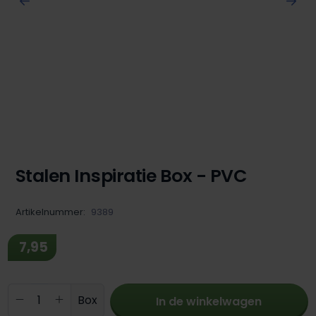
Stalen Inspiratie Box - PVC
Artikelnummer:
9389
7,95
Producthoeveelheid: Voer de gewenste 
Box
In de winkelwagen