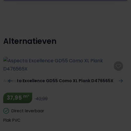
Alternatieven
Productgalerij overslaan
Aspecta Excellence GD55 Como XL Plank D476565X
m²
37,95
42,99
Direct leverbaar
Plak PVC