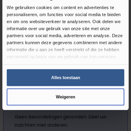
We gebruiken cookies om content en advertenties te
Thuis vergelijken in jouw ruimte
personaliseren, om functies voor social media te bieden
en om ons websiteverkeer te analyseren. Ook delen we
Leg de stalen in de ruimte waar de vloer komt en ontdek
informatie over uw gebruik van onze site met onze
welke uitstraling het beste matcht.
partners voor social media, adverteren en analyse. Deze
partners kunnen deze gegevens combineren met andere
informatie die u aan ze heeft verstrekt of die ze hebben
Reviews
verzameld op basis van uw gebruik van hun services.
Review achterlaten
Alles toestaan
0
0 review(s)
Weigeren
Geen beoordelingen gevonden. Deel uw
inzichten met anderen.