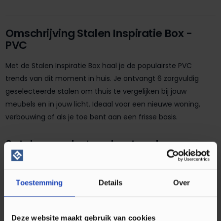
Omschrijving Stalen Inspiratie Box -
PVC
Met de Stalen Inspiratie Box haal je de populairste PVC
trends van dit moment in huis. Je ontvangt 6 zorgvuldig
geselecteerde stalen om thuis te vergelijken bij jouw
meubels en in jouw licht. Ideaal voor een nieuwe woning,
verbouwing of als je toe bent aan een frisse basis.
6 stalen geselecteerd op trends en
bestsellers
Wij selecteren de 6 stalen op basis van actuele trends en
Toestemming
Details
Over
bestsellers. De decors zijn verkrijgbaar als visgraat, plank en
klik PVC, zodat je niet alleen de kleur kiest, maar ook direct
de stijl die bij je past.
Deze website maakt gebruik van cookies