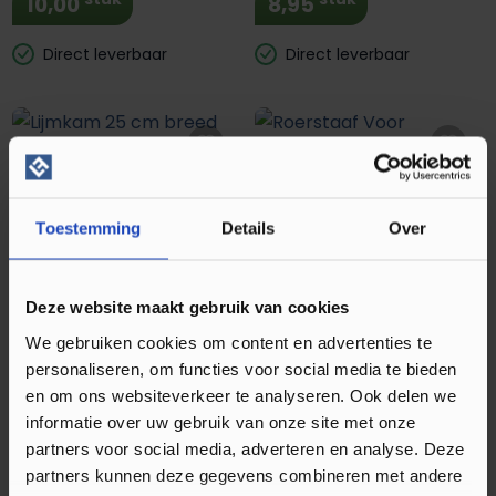
10,00
8,95
Direct leverbaar
Direct leverbaar
Lijmkam 25 cm breed A2
Roerstaaf Voor Egalisatie
(fijn) tbv PVC 92143
Toestemming
Details
Over
stuk
stuk
10,95
38,95
Deze website maakt gebruik van cookies
Direct leverbaar
Direct leverbaar
We gebruiken cookies om content en advertenties te
personaliseren, om functies voor social media te bieden
en om ons websiteverkeer te analyseren. Ook delen we
informatie over uw gebruik van onze site met onze
partners voor social media, adverteren en analyse. Deze
Pajarito Reservemes 19 mm
partners kunnen deze gegevens combineren met andere
Rond PVC (10 st.)
Egaline rakel 60 cm