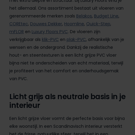
met extra diepte en structuur: bij Luxury Floors vind je
het allemaal. Ons assortiment bestaat uit vloeren van
gerenommeerde merken zoals
Belakos
,
Budget Line
,
COREtec
,
Douwes Dekker
,
Hoomline
,
Quick-Step
,
mFLOR
en
Luxury Floors PVC
. De vloeren zijn
verkrijgbaar als
klik-PVC
en
plak-PVC
, afhankelijk van je
wensen en de ondergrond. Dankzij de realistische
hout- en steentexturen is een licht grijze PVC vloer
bijna niet te onderscheiden van echt materiaal, terwijl
je profiteert van het comfort en onderhoudsgemak
van PVC.
Licht grijs als neutrale basis in je
interieur
Een licht grijze vloer vormt de perfecte basis voor bijna
elke woonstijl. In een Scandinavisch interieur versterkt
het de frisse, natuurlijke sfeer, terwijl het in een