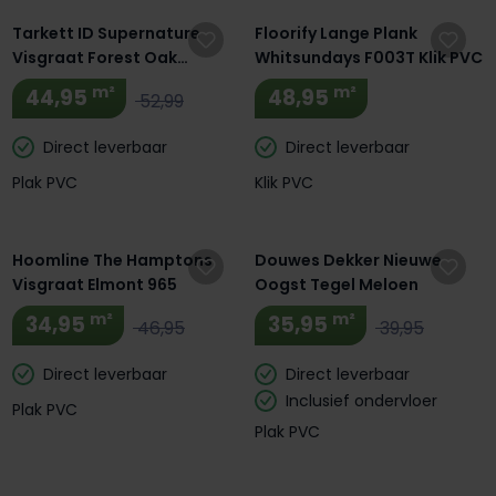
Tarkett ID Supernature
Floorify Lange Plank
Visgraat Forest Oak
Whitsundays F003T Klik PVC
Papyrus 24535114
m²
m²
44,95
48,95
52,99
Direct leverbaar
Direct leverbaar
Plak PVC
Klik PVC
Extra BTW Korting! 🔥
Hoomline The Hamptons
Douwes Dekker Nieuwe
Visgraat Elmont 965
Oogst Tegel Meloen
m²
m²
34,95
35,95
46,95
39,95
Direct leverbaar
Direct leverbaar
Inclusief ondervloer
Plak PVC
Plak PVC
Extra BTW Korting! 🔥
Extra BTW Korting! 🔥