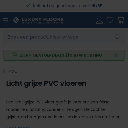
Keihard de goedkoopste van NL/BE
Ga naar de hoofdinhoud
ZONNIGE VLOERDEALS 21% BTW KORTING
PVC
Licht grijze PVC vloeren
Een licht grijze PVC vloer geeft je interieur een frisse,
moderne uitstraling zonder kil te ogen. De zachte
grijstinten brengen rust in huis en laten ruimtes groter en
lichter lijken. Het is een vloer die zich moeiteloos aanpast