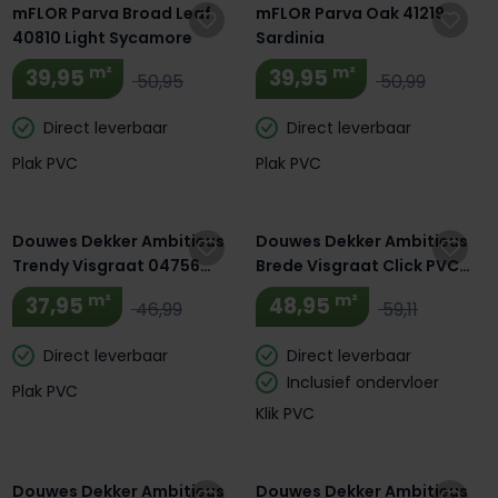
mFLOR Parva Broad Leaf
mFLOR Parva Oak 41219
40810 Light Sycamore
Sardinia
m²
m²
39,95
39,95
50,95
50,99
Direct leverbaar
Direct leverbaar
Plak PVC
Plak PVC
Extra BTW Korting! 🔥
Extra BTW Korting! 🔥
Douwes Dekker Ambitieus
Douwes Dekker Ambitieus
Trendy Visgraat 04756
Brede Visgraat Click PVC
Honing
04874 Honing
m²
m²
37,95
48,95
46,99
59,11
Direct leverbaar
Direct leverbaar
Inclusief ondervloer
Plak PVC
Klik PVC
Extra BTW Korting! 🔥
Extra BTW Korting! 🔥
Douwes Dekker Ambitieus
Douwes Dekker Ambitieus