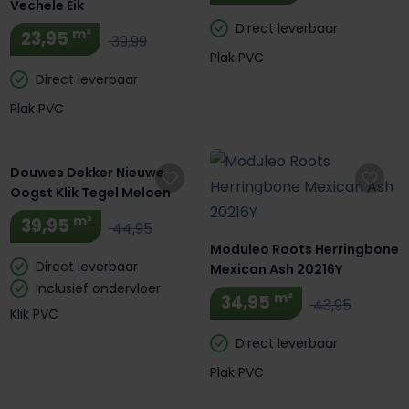
Vechele Eik
Direct leverbaar
m²
23,95
39,99
Plak PVC
Direct leverbaar
Plak PVC
Extra BTW Korting! 🔥
Douwes Dekker Nieuwe
Oogst Klik Tegel Meloen
m²
39,95
44,95
Moduleo Roots Herringbone
Direct leverbaar
Mexican Ash 20216Y
Inclusief ondervloer
m²
34,95
43,95
Klik PVC
Direct leverbaar
Plak PVC
Extra BTW Korting! 🔥