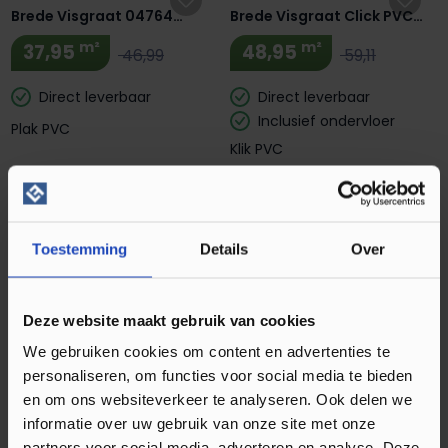
Brede Visgraat 04764
Brede Visgraat Click PVC
Pepermunt
04875 Pepermunt
m²
m²
37,95
48,95
46,99
59,11
Direct leverbaar
Direct leverbaar
Inclusief ondervloer
Plak PVC
Klik PVC
Extra BTW Korting! 🔥
Douwes Dekker Ambitieus
Trendy Visgraat Click PVC
Toestemming
Details
Over
04859 Honing
m²
48,95
Moduleo Roots Glyde Oak
58,99
22721BE
Deze website maakt gebruik van cookies
Direct leverbaar
m²
34,95
43,95
Inclusief ondervloer
We gebruiken cookies om content en advertenties te
Klik PVC
personaliseren, om functies voor social media te bieden
Direct leverbaar
en om ons websiteverkeer te analyseren. Ook delen we
Plak PVC
informatie over uw gebruik van onze site met onze
partners voor social media, adverteren en analyse. Deze