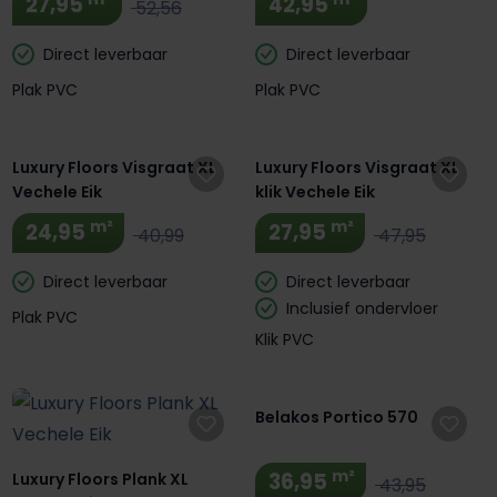
27,95
42,95
52,56
Direct leverbaar
Direct leverbaar
Plak PVC
Plak PVC
Luxury Floors Visgraat XL
Luxury Floors Visgraat XL
Vechele Eik
klik Vechele Eik
m²
m²
24,95
27,95
40,99
47,95
Direct leverbaar
Direct leverbaar
Inclusief ondervloer
Plak PVC
Klik PVC
Extra BTW Korting! 🔥
Belakos Portico 570
m²
36,95
Luxury Floors Plank XL
43,95