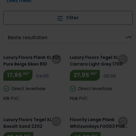
aan jouw woonstijl: of je nu houdt van strak en
minimalistisch, of juist van landelijk met een moderne
Filter
twist. Dankzij de laagste prijsgarantie van Luxury Floors
weet je bovendien zeker dat je nooit te veel betaalt voor
kwaliteit. Bekijk ons ruime assortiment licht grijze PVC
vloeren en ontdek hoe veelzijdig deze populaire kleur is.
Extra BTW Korting! 🔥
Luxury Floors Plank XL Klik
Luxury Floors Tegel XL
Pure Beige Eiken 810
Carrara Light Grey 1700
m²
m²
17,95
27,95
24,95
38,95
Direct leverbaar
Direct leverbaar
Klik PVC
Plak PVC
Extra BTW Korting! 🔥
Luxury Floors Tegel XL
Floorify Lange Plank
Basalt Sand 2202
Whitsundays FG003 Plak
PVC
m²
m²