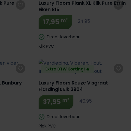
ik Pure
Luxury Floors Plank XL Klik Pure Bruin
Eiken 815
m²
17,95
24,95
Direct leverbaar
Klik PVC
Extra BTW Korting! 🔥
L Bunbury
Luxury Floors Reuze Visgraat
Flardingis Eik 3904
m²
37,95
40,95
Direct leverbaar
Plak PVC