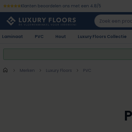
Klanten beoordelen ons met een 4.8/5
 naar de hoofdinhoud
Ga naar de zoekopdracht
Ga naar de hoofdnavigatie
Laminaat
PVC
Hout
Luxury Floors Collectie
Merken
Luxury Floors
PVC
P