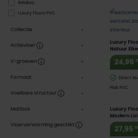
Belakos
Luxury Floors PVC
Collectie
Luxury Flo
Actievloer
Natuur Eik
24,95
V-groeven
Formaat
Direct le
Plak PVC
Voelbare structuur
Matlook
Luxury Floo
Modern Lic
Vloerverwarming geschikt
27,95