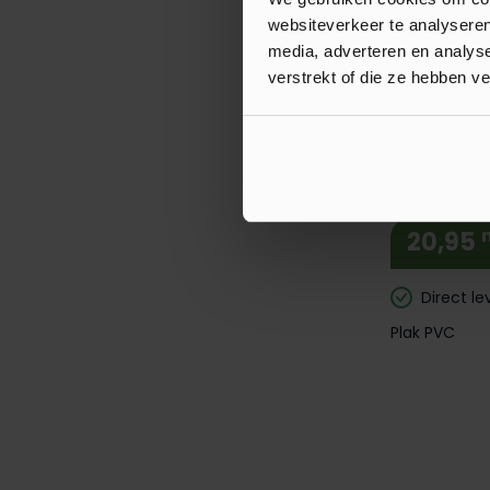
websiteverkeer te analyseren
Direct le
media, adverteren en analys
Plak PVC
verstrekt of die ze hebben v
Luxury Floo
20,95
Direct le
Plak PVC