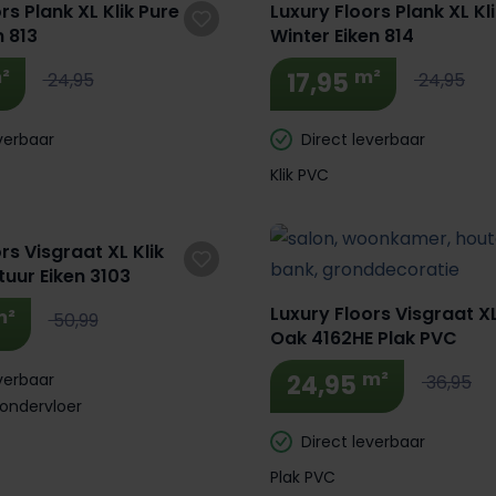
rs Plank XL Klik Pure
Luxury Floors Plank XL Kl
 813
Winter Eiken 814
²
m²
17,95
24,95
24,95
verbaar
Direct leverbaar
Klik PVC
rs Visgraat XL Klik
uur Eiken 3103
Luxury Floors Visgraat X
m²
50,99
Oak 4162HE Plak PVC
m²
verbaar
24,95
36,95
 ondervloer
Direct leverbaar
Plak PVC