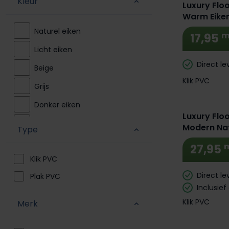
Kleur
Luxury Floo
Warm Eiken
Naturel eiken
m
17,95
Licht eiken
Direct le
Beige
Klik PVC
Grijs
Donker eiken
Luxury Floo
Zwart
Modern Nat
Type
Warm grijs
27,95
Klik PVC
Licht grijs
Direct le
Plak PVC
Wit
Inclusief
Bruin
Klik PVC
Merk
Antraciet