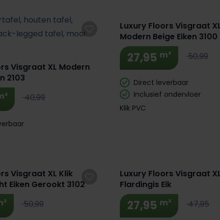
Luxury Floors Visgraat XL
Modern Beige Eiken 3100
m²
27,95
50,99
ors Visgraat XL Modern
en 2103
Direct leverbaar
Inclusief ondervloer
m²
40,99
Klik PVC
verbaar
rs Visgraat XL Klik
Luxury Floors Visgraat XL
ht Eiken Gerookt 3102
Flardingis Eik
m²
m²
27,95
50,99
47,95