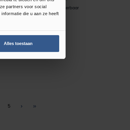
ze partners voor social
Direct leverbaar
nformatie die u aan ze heeft
Plak PVC
Alles toestaan
ansmeer Eik
gina
Pagina
5