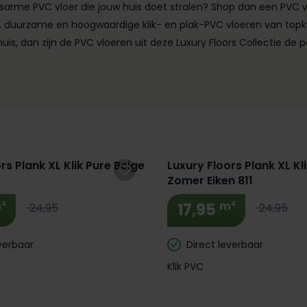
arme PVC vloer die jouw huis doet stralen? Shop dan een PVC vlo
olle, duurzame en hoogwaardige klik- en plak-PVC vloeren van topkw
 huis, dan zijn de PVC vloeren uit deze Luxury Floors Collectie de 
rs Plank XL Klik Pure Beige
Luxury Floors Plank XL Kl
Zomer Eiken 811
²
m²
17,95
24,95
24,95
verbaar
Direct leverbaar
Klik PVC