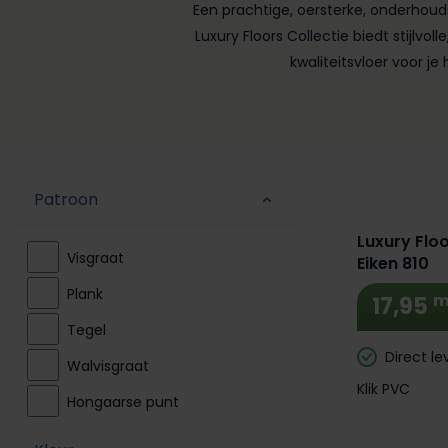
Een prachtige, oersterke, onderhouds
Luxury Floors Collectie biedt stijlv
kwaliteitsvloer voor je
Patroon
Luxury Floo
Visgraat
Eiken 810
Plank
m
17,95
Tegel
Direct le
Walvisgraat
Klik PVC
Hongaarse punt