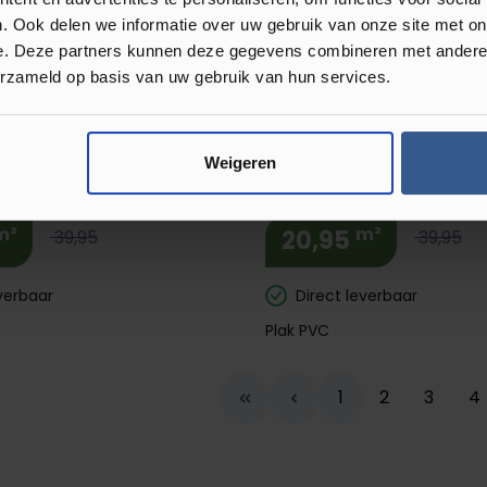
23,95
39,99
. Ook delen we informatie over uw gebruik van onze site met on
verbaar
e. Deze partners kunnen deze gegevens combineren met andere i
Direct leverbaar
erzameld op basis van uw gebruik van hun services.
Plak PVC
Weigeren
rs Plank XL Hilfersum Eik
Luxury Floors Plank XL L
m²
m²
20,95
39,95
39,95
verbaar
Direct leverbaar
Plak PVC
Pagina
Pagina
Pagina
Pa
1
2
3
4