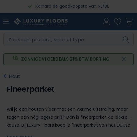
Keihard de goedkoopste van NL/BE
Ga naar de hoofdinhoud
ZONNIGE VLOERDEALS 21% BTW KORTING
Hout
Fineerparket
Wil je een houten vloer met een warme uitstraling, maar
tegen een nóg lagere prijs? Dan is fineerparket de ideale
keuze. Bij Luxury Floors koop je fineerparket van het Duitse
topmerk Meister, verkrijgbaar in zowel plank- als