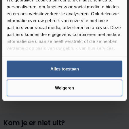
laagste prijsgarantie betaal je gegarandeerd nooit te
personaliseren, om functies voor social media te bieden
veel. Bestel jouw fineerparket houten vloer eenvoudig
en om ons websiteverkeer te analyseren. Ook delen we
informatie over uw gebruik van onze site met onze
online en profiteer van snelle levering, of kom langs in
partners voor social media, adverteren en analyse. Deze
onze showroom in Kampen om de vloeren zelf te
partners kunnen deze gegevens combineren met andere
bekijken. Onze experts adviseren je graag over de vloer
informatie die u aan ze heeft verstrekt of die ze hebben
die het beste past bij jouw wensen. Zoek je een houten
verzameld op basis van uw gebruik van hun services.
vloer die nét wat robuuster is en vaker kan worden
afgewerkt? Ontdek dan ook ons
lamelparket
, dat door
de dikkere toplaag nog langer meegaat.
Alles toestaan
Weigeren
Kom je er niet uit?