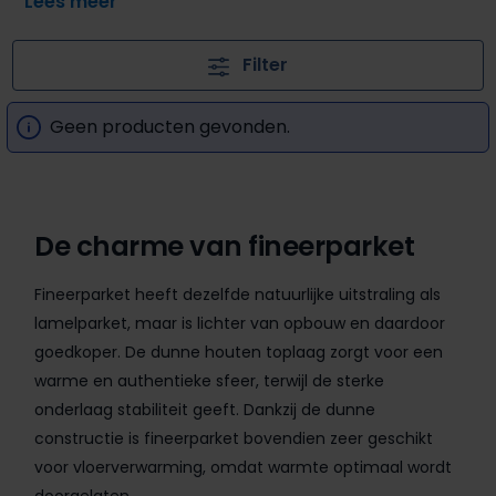
visgraatpatroon. Fineerparket combineert de charme
van een houten vloer met de betaalbaarheid van een
Filter
slimme, dunne parket met houten toplaag. Zo geniet je
van de look en feel van parket, maar dan tegen een
Geen producten gevonden.
extra voordelige prijs.
De charme van fineerparket
Fineerparket heeft dezelfde natuurlijke uitstraling als
lamelparket, maar is lichter van opbouw en daardoor
goedkoper. De dunne houten toplaag zorgt voor een
warme en authentieke sfeer, terwijl de sterke
onderlaag stabiliteit geeft. Dankzij de dunne
constructie is fineerparket bovendien zeer geschikt
voor vloerverwarming, omdat warmte optimaal wordt