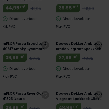
Gotham Oak Oiled
m²
m²
44,95
39,95
49,95
48,50
Direct leverbaar
Direct leverbaar
Klik PVC
Plak PVC
Extra BTW Korting! 🔥
Extra BTW Korting! 🔥
mFLOR Parva Broad Leaf
Douwes Dekker Ambitieus
40817 Smoky Sycamore
Brede Visgraat Spekkoek
10521
m²
m²
39,95
37,95
50,95
42,95
Direct leverbaar
Direct leverbaar
Plak PVC
Plak PVC
Extra BTW Korting! 🔥
Extra BTW Korting! 🔥
mFLOR Parva River Oak
Douwes Dekker Ambitieus
41325 Douro
Visgraat Spekkoek Click
PVC 10528
m²
m²
39,95
48,95
50,95
59,11