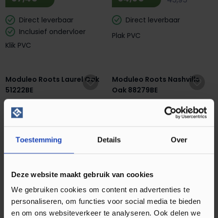
Direct leverbaar
Direct leverbaar
Inclusief ondervloer
Plak PVC
Klik PVC
Moduleo Roots Laurel Oak
Moduleo Roots Nashville
51222BE
Oak 88279BE
m²
m²
37,95
37,95
46,95
46,95
Direct leverbaar
Direct leverbaar
Toestemming
Details
Over
Plak PVC
Plak PVC
Deze website maakt gebruik van cookies
Moduleo Roots Ethnic
Wenge 28282Q
We gebruiken cookies om content en advertenties te
personaliseren, om functies voor social media te bieden
m²
34,95
43,95
en om ons websiteverkeer te analyseren. Ook delen we