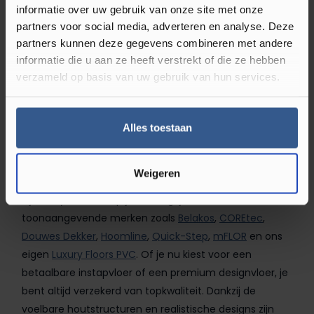
informatie over uw gebruik van onze site met onze
Direct leverbaar
partners voor social media, adverteren en analyse. Deze
Plak PVC
partners kunnen deze gegevens combineren met andere
informatie die u aan ze heeft verstrekt of die ze hebben
verzameld op basis van uw gebruik van hun services.
Pagina
Pagina
Pagina
Pagina
1
2
3
4
Alles toestaan
Topkwaliteit warm grijze PVC
vloeren van bekende merken
Weigeren
Bij Luxury Floors shop je warm grijze PVC vloeren van
toonaangevende merken zoals
Belakos
,
COREtec
,
Douwes Dekker
,
Hoomline
,
Quick-Step
,
mFLOR
en ons
eigen
Luxury Floors PVC
. Of je nu kiest voor een
betaalbare instapvloer of een premium designvloer, je
bent altijd verzekerd van topkwaliteit. Dankzij de
voelbare houtstructuren en realistische designs zijn