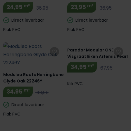
m²
m²
24,95
23,95
36,95
36,95
Direct leverbaar
Direct leverbaar
Plak PVC
Plak PVC
Extra BTW Korting! 🔥
Parador Modular ONE
Visgraat Eiken Artemis Pearl
m²
34,95
67,95
Moduleo Roots Herringbone
Glyde Oak 22246Y
Klik PVC
m²
34,95
43,95
Direct leverbaar
Plak PVC
Extra BTW Korting! 🔥
Extra BTW Korting! 🔥