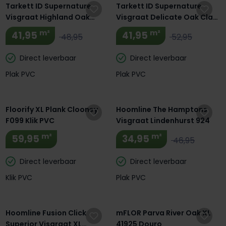
Tarkett ID Supernature
Tarkett ID Supernature
Visgraat Highland Oak
Visgraat Delicate Oak Clay
Beige 24537116
24537095
m²
m²
41,95
41,95
48,95
52,95
Direct leverbaar
Direct leverbaar
Plak PVC
Plak PVC
Floorify XL Plank Clooney
Hoomline The Hamptons
F099 Klik PVC
Visgraat Lindenhurst 924
m²
m²
59,95
34,95
46,95
Direct leverbaar
Direct leverbaar
Klik PVC
Plak PVC
Extra BTW Korting! 🔥
Hoomline Fusion Click
mFLOR Parva River Oak XL
Superior Visgraat XL
41925 Douro