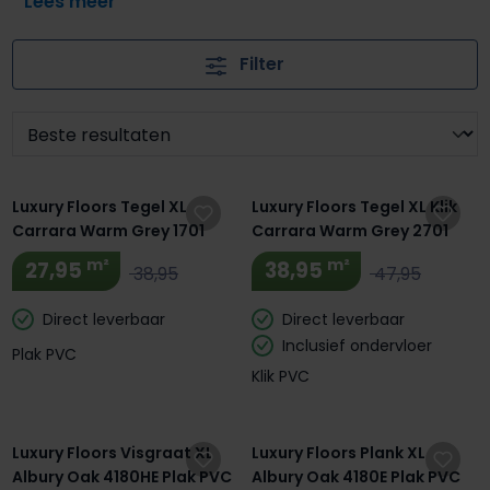
eigentijdse elegantie én een uitnodigende sfeer. Perfect
voor wie houdt van een natuurlijke look met een
Filter
moderne twist. Bij Luxury Floors vind je warm grijze PVC
vloeren in verschillende patronen, kleuren en
afwerkingen: allemaal van topkwaliteit én met de laagste
prijsgarantie. Ontdek zelf het ruime aanbod en vind jouw
Extra BTW Korting! 🔥
Extra BTW Korting! 🔥
perfecte vloer.
Luxury Floors Tegel XL
Luxury Floors Tegel XL Klik
Carrara Warm Grey 1701
Carrara Warm Grey 2701
m²
m²
27,95
38,95
38,95
47,95
Direct leverbaar
Direct leverbaar
Inclusief ondervloer
Plak PVC
Klik PVC
Luxury Floors Visgraat XL
Luxury Floors Plank XL
Albury Oak 4180HE Plak PVC
Albury Oak 4180E Plak PVC