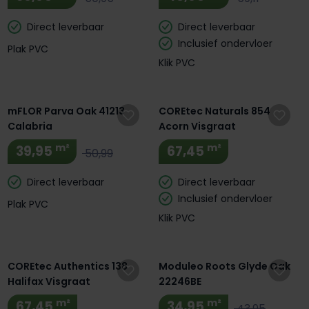
Direct leverbaar
Direct leverbaar
Inclusief ondervloer
Plak PVC
Klik PVC
Extra BTW Korting! 🔥
Extra BTW Korting! 🔥
mFLOR Parva Oak 41213
COREtec Naturals 854
Calabria
Acorn Visgraat
m²
m²
39,95
67,45
50,99
Direct leverbaar
Direct leverbaar
Inclusief ondervloer
Plak PVC
Klik PVC
Extra BTW Korting! 🔥
COREtec Authentics 138
Moduleo Roots Glyde Oak
Halifax Visgraat
22246BE
m²
m²
67,45
34,95
43,95