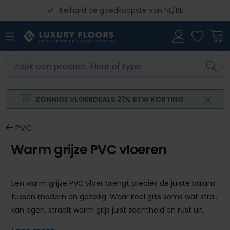
Keihard de goedkoopste van NL/BE
Ga naar de hoofdinhoud
ZONNIGE VLOERDEALS 21% BTW KORTING
PVC
Warm grijze PVC vloeren
Een warm grijze PVC vloer brengt precies de juiste balans
tussen modern en gezellig. Waar koel grijs soms wat strak
kan ogen, straalt warm grijs juist zachtheid en rust uit.
Deze tint combineert het beste van twee werelden: