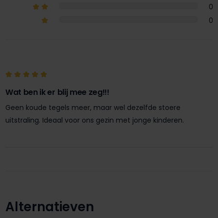
0
0
Wat ben ik er blij mee zeg!!!
Geen koude tegels meer, maar wel dezelfde stoere
uitstraling. Ideaal voor ons gezin met jonge kinderen.
Alternatieven
Productgalerij overslaan