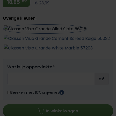
m²
18,95
€ 28,99
Overige kleuren:
Wat is je oppervlakte?
m²
Bereken met 10% snijverlies
i
In winkelwagen