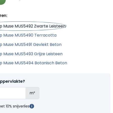
ren:
oppervlakte?
m²
t 10% snijverlies
i