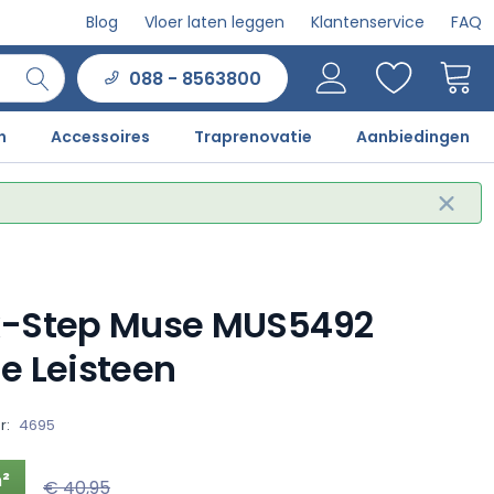
Blog
Vloer laten leggen
Klantenservice
FAQ
088 - 8563800
n
Accessoires
Traprenovatie
Aanbiedingen
k-Step Muse MUS5492
e Leisteen
r:
4695
²
€ 40,95