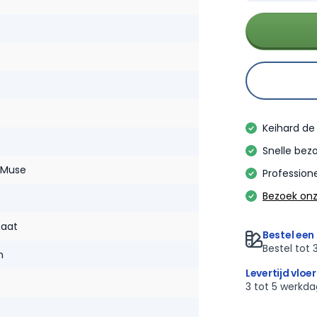
Keihard de 
Snelle bezo
 Muse
Professione
Bezoek on
naat
Bestel een 
Bestel tot 
n
Levertijd vloe
3 tot 5 werkd