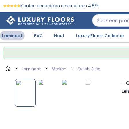
Klanten beoordelen ons met een 4.8/5
 naar de hoofdinhoud
Ga naar de zoekopdracht
Ga naar de hoofdnavigatie
Laminaat
PVC
Hout
Luxury Floors Collectie
Laminaat
Merken
Quick-Step
Afbeeldingengalerij overslaan