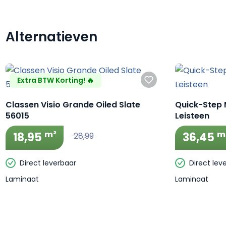
Alternatieven
Productgalerij overslaan
Extra BTW Korting! 🔥
Classen Visio Grande Oiled Slate
Quick-Step 
56015
Leisteen
m²
m
18,95
36,45
28,99
Direct leverbaar
Direct lev
Laminaat
Laminaat