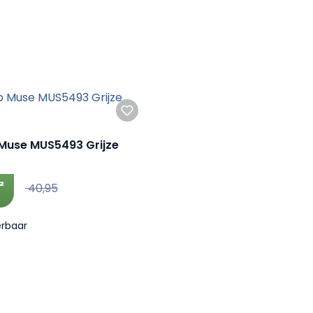
Muse MUS5493 Grijze
²
40,95
erbaar