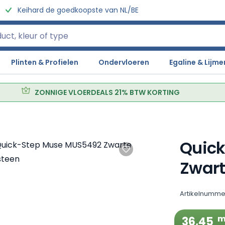
Professionele legservice
Plinten & Profielen
Ondervloeren
Egaline & Lijme
ZONNIGE VLOERDEALS 21% BTW KORTING
Quic
Zwart
Artikelnumme
m
36,45