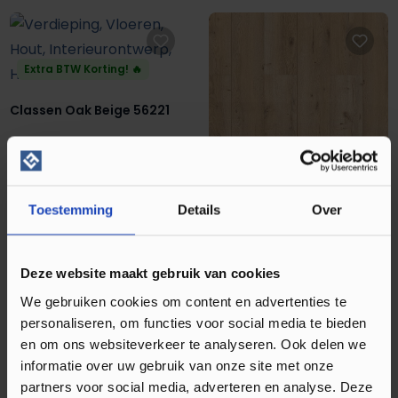
Extra BTW Korting! 🔥
Classen Oak Beige 56221
m²
17,95
29,95
Direct leverbaar
Toestemming
Details
Over
Laminaat
Deze website maakt gebruik van cookies
Classen Oak Beige 68272
We gebruiken cookies om content en advertenties te
personaliseren, om functies voor social media te bieden
m²
10,95
27,95
en om ons websiteverkeer te analyseren. Ook delen we
informatie over uw gebruik van onze site met onze
Direct leverbaar
partners voor social media, adverteren en analyse. Deze