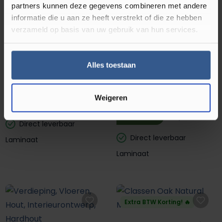
Laminaat
partners kunnen deze gegevens combineren met andere
informatie die u aan ze heeft verstrekt of die ze hebben
verzameld op basis van uw gebruik van hun services.
Extra BTW Korting! 🔥
Extra BTW Korting! 🔥
Alles toestaan
Classen Oak Creme
Natural 52355
Classen Oak Honey Brown
65818
Weigeren
m²
17,95
29,95
m²
17,95
29,95
Direct leverbaar
Direct leverbaar
Laminaat
Laminaat
Extra BTW Korting! 🔥