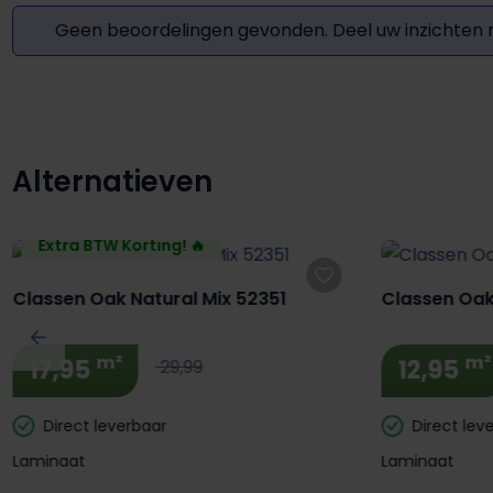
Geen beoordelingen gevonden. Deel uw inzichten
Alternatieven
Productgalerij overslaan
Extra BTW Korting! 🔥
Classen Oak Natural Mix 52351
Classen Oak
m²
m²
17,95
12,95
29,99
Direct leverbaar
Direct lev
Laminaat
Laminaat