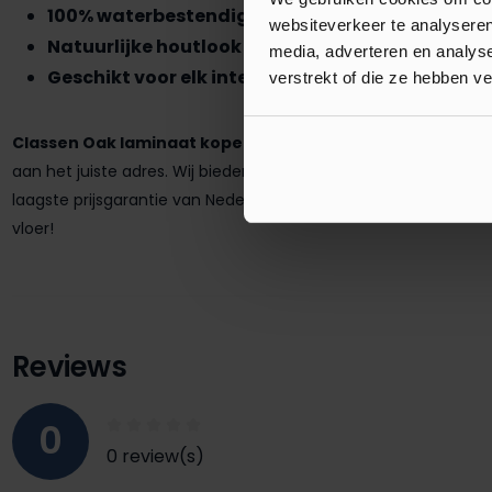
100% waterbestendig
websiteverkeer te analyseren
Natuurlijke houtlook
media, adverteren en analys
Geschikt voor elk interieur
verstrekt of die ze hebben v
Classen Oak laminaat kopen:
Voor de beste prijs en het groo
aan het juiste adres. Wij bieden een ruime keuze in laminaat, P
laagste prijsgarantie van Nederland. Zo weet je zeker dat je no
vloer!
Reviews
0
0 review(s)