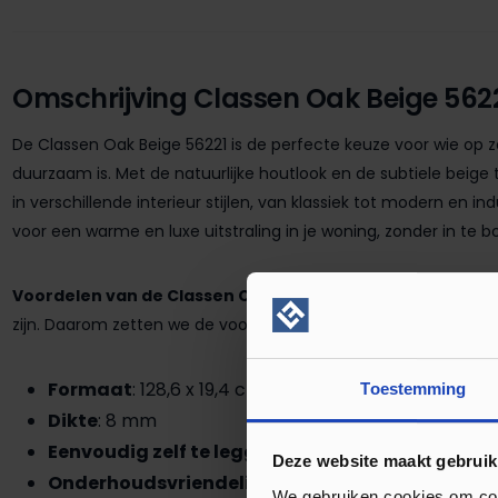
Omschrijving Classen Oak Beige 562
De Classen Oak Beige 56221 is de perfecte keuze voor wie op zoek
duurzaam is. Met de natuurlijke houtlook en de subtiele beige
in verschillende interieur stijlen, van klassiek tot modern en i
voor een warme en luxe uitstraling in je woning, zonder in te b
Voordelen van de Classen Oak collectie:
Met zoveel lamina
zijn. Daarom zetten we de voordelen van de Classen Oak collect
Formaat
: 128,6 x 19,4 cm
Toestemming
Dikte
: 8 mm
Eenvoudig zelf te leggen
Deze website maakt gebruik
Onderhoudsvriendelijk
We gebruiken cookies om cont