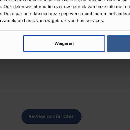
. Ook delen we informatie over uw gebruik van onze site met on
e. Deze partners kunnen deze gegevens combineren met andere i
erzameld op basis van uw gebruik van hun services.
tste assortiment ben je bij Luxury Floors
Weigeren
VC en bijpassende plinten, altijd met de
oit te veel betaalt voor jouw nieuwe
Review achterlaten