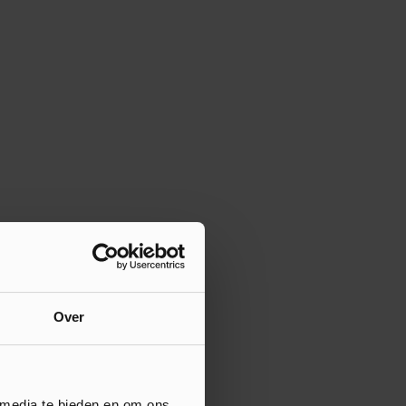
Over
 media te bieden en om ons