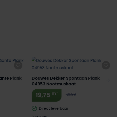
ante Plank
Douwes Dekker Spontaan Plank
04953 Nootmuskaat
m²
19,75
21,99
Direct leverbaar
Laminaat