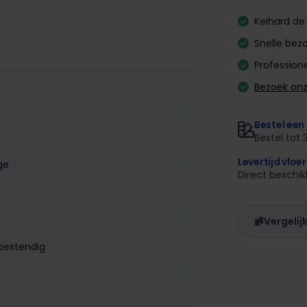
Keihard de 
Snelle bezo
Professione
Bezoek on
Bestel een 
Bestel tot 
Levertijd vloe
ige
Direct beschi
Vergelij
bestendig