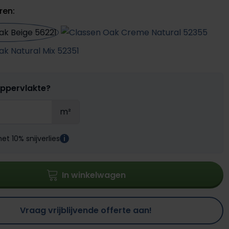
ren:
oppervlakte?
m²
t 10% snijverlies
i
In winkelwagen
Vraag vrijblijvende offerte aan!