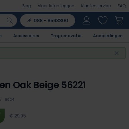
Blog
Vloer laten leggen
Klantenservice
FAQ
088 - 8563800
n
Accessoires
Traprenovatie
Aanbiedingen
en Oak Beige 56221
r:
8924
²
€ 29,95