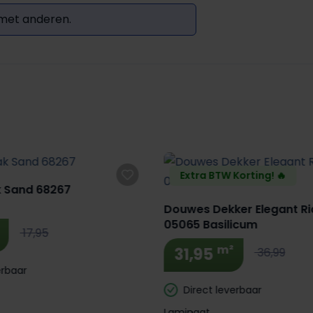
 met anderen.
Extra BTW Korting! 🔥
 Sand 68267
Douwes Dekker Elegant Ri
05065 Basilicum
17,95
m²
31,95
36,99
erbaar
Direct leverbaar
Laminaat