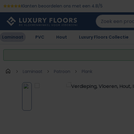
Klanten beoordelen ons met een 4.8/5
 naar de hoofdinhoud
Ga naar de zoekopdracht
Ga naar de hoofdnavigatie
Laminaat
PVC
Hout
Luxury Floors Collectie
Laminaat
Patroon
Plank
Afbeeldingengalerij overslaan