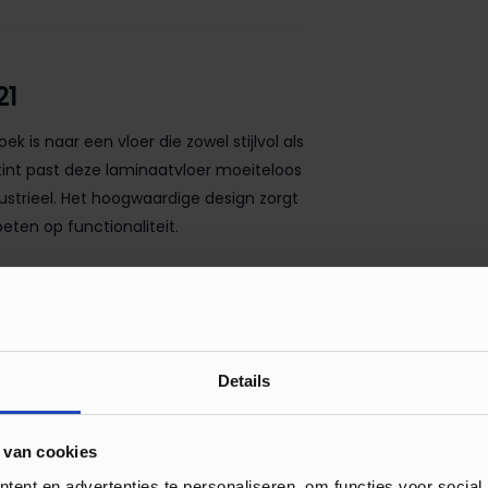
21
 is naar een vloer die zowel stijlvol als
 tint past deze laminaatvloer moeiteloos
ndustrieel. Het hoogwaardige design zorgt
oeten op functionaliteit.
atvloeren op de markt kan kiezen lastig
ie voor je op een rij:
Details
 van cookies
ent en advertenties te personaliseren, om functies voor social