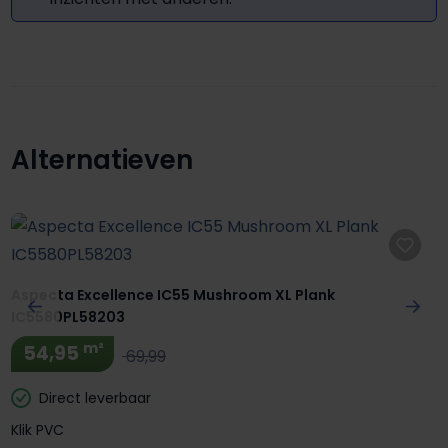
Alternatieven
Productgalerij overslaan
Aspecta Excellence IC55 Mushroom XL Plank
IC5580PL58203
m²
54,95
69,99
Direct leverbaar
Klik PVC