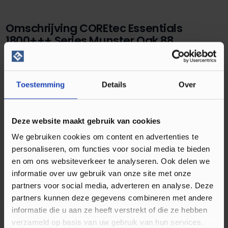
Omschrijving COREtec Essentials
1800+++ Series Munster Oak 88
Zoekt u een vloer die een natuurlijke uitstraling heeft? Dan is
de COREtec Essentials 1800 Series in de kleur Munster Oak 88
Toestemming
Details
Over
perfect. Deze vloer heeft een schitterende bruine kleur en
past hierdoor bij vrijwel ieder interieur. Door zichtbare
houtnerven aan te brengen op de PVC vloer, oogt het
Deze website maakt gebruik van cookies
realistischer dan ooit te voren. Hierdoor is de vloer inmiddels
We gebruiken cookies om content en advertenties te
niet meer te onderscheiden van een echte houten vloer.
personaliseren, om functies voor social media te bieden
Toch brengt de PVC vloer meer voordelen dan zich mee dan
en om ons websiteverkeer te analyseren. Ook delen we
hout. Zo is deze vloer volledig waterbestendig. Dit maakt het
informatie over uw gebruik van onze site met onze
mogelijk om al het stof en vuil te verwijderen met zowel een
partners voor social media, adverteren en analyse. Deze
stofzuiger als dweil. U hoeft zelfs niet meer bang te zijn dat
partners kunnen deze gegevens combineren met andere
de vloer gaat beschadigen zodra het in contact komt met
informatie die u aan ze heeft verstrekt of die ze hebben
water. Door de kunststof bovenlaag kan water immers niet
verzameld op basis van uw gebruik van hun services.