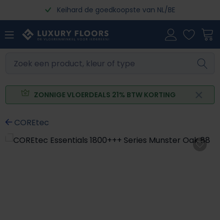
Keihard de goedkoopste van NL/BE
Ga naar de hoofdinhoud
ZONNIGE VLOERDEALS 21% BTW KORTING
COREtec
Afbeeldingengalerij overslaan