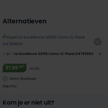
Alternatieven
Productgalerij overslaan
Aspecta Excellence GD55 Como XL Plank D476565X
m²
37,95
42,99
Direct leverbaar
Plak PVC
Kom je er niet uit?