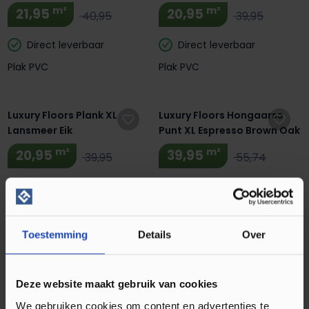
m²
m²
21,95
20,95
40,95
39,95
Direct leverbaar
Direct leverbaar
Plak PVC
Plak PVC
Extra BTW Korting! 🔥
Luxury Floors Plank XL
Luxury Floors Hongaarse
Lansmeer Eik
Punt XL Espresso Brown Oak
m²
m²
20,95
39,95
39,95
55,74
Direct leverbaar
Direct leverbaar
Plak PVC
Plak PVC
Extra BTW Korting! 🔥
Extra BTW Korting! 🔥
Toestemming
Details
Over
Luxury Floors Tegel XL
Luxury Floors Tegel XL
Carrara Light Grey 1700
Basalt Sand 2202
Deze website maakt gebruik van cookies
m²
m²
27,95
27,95
38,95
52,56
We gebruiken cookies om content en advertenties te