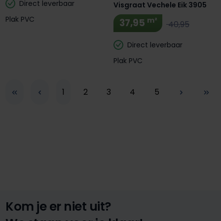
Direct leverbaar
Visgraat Vechele Eik 3905
Plak PVC
m²
37,95
40,95
Direct leverbaar
Plak PVC
Pagina
Pagina
Pagina
Pagina
Pagina
1
2
3
4
5
Kom je er niet uit?