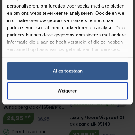
personaliseren, om functies voor social media te bieden
Direct leverbaar
Direct leverbaar
en om ons websiteverkeer te analyseren. Ook delen we
Plak PVC
Plak PVC
informatie over uw gebruik van onze site met onze
partners voor social media, adverteren en analyse. Deze
partners kunnen deze gegevens combineren met andere
Luxury Floors Visgraat XL
Luxury Floors Visgraat XL
informatie die u aan ze heeft verstrekt of die ze hebben
Hervey Bay Oak 4164HE Plak
Rockhempton Oak 4163HE
verzameld op basis van uw gebruik van hun services.
PVC
Plak PVC
m²
m²
24,95
24,95
36,95
36,95
Direct leverbaar
Direct leverbaar
Alles toestaan
Plak PVC
Plak PVC
Weigeren
Luxury Floors Visgraat XL
Extra BTW Korting! 🔥
Bundaberg Oak 4165HE Plak
PVC
m²
24,95
Luxury Floors Visgraat XL
36,95
Cadzand Eik 85140
Direct leverbaar
m²