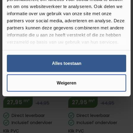
PVC
en om ons websiteverkeer te analyseren. Ook delen we
m²
27,95
44,95
informatie over uw gebruik van onze site met onze
Luxury Floors Visgraat XL
partners voor social media, adverteren en analyse. Deze
Direct leverbaar
Cairns Oak 4178H Klik PVC
partners kunnen deze gegevens combineren met andere
Inclusief ondervloer
m²
22,95
informatie die u aan ze heeft verstrekt of die ze hebben
44,95
Klik PVC
verzameld op basis van uw gebruik van hun services.
Direct leverbaar
Inclusief ondervloer
Alles toestaan
Klik PVC
Weigeren
Luxury Floors Visgraat XL
Luxury Floors Visgraat XL
Albury Oak 4180H Klik PVC
Maitland Oak 4181H Klik PVC
m²
m²
27,95
27,95
44,95
44,95
Direct leverbaar
Direct leverbaar
Inclusief ondervloer
Inclusief ondervloer
Klik PVC
Klik PVC