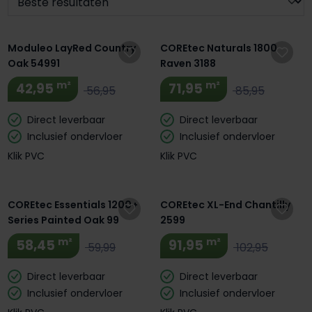
Extra BTW Korting! 🔥
Moduleo LayRed Country
COREtec Naturals 1800
Oak 54991
Raven 3188
m²
m²
42,95
71,95
56,95
85,95
Direct leverbaar
Direct leverbaar
Inclusief ondervloer
Inclusief ondervloer
Klik PVC
Klik PVC
Extra BTW Korting! 🔥
Extra BTW Korting! 🔥
COREtec Essentials 1200+
COREtec XL-End Chantilly
Series Painted Oak 99
2599
m²
m²
58,45
91,95
59,99
102,95
Direct leverbaar
Direct leverbaar
Inclusief ondervloer
Inclusief ondervloer