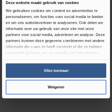
Deze website maakt gebruik van cookies
Direct leverbaar
Direct leverbaar
Inclusief ondervloer
We gebruiken cookies om content en advertenties te
Klik PVC
personaliseren, om functies voor social media te bieden
Klik PVC
en om ons websiteverkeer te analyseren. Ook delen we
Extra BTW Korting! 🔥
informatie over uw gebruik van onze site met onze
COREtec Naturals Megatile
partners voor social media, adverteren en analyse. Deze
Berner 3399
partners kunnen deze gegevens combineren met andere
informatie die u aan ze heeft verstrekt of die ze hebben
m²
76,45
81,95
verzameld op basis van uw gebruik van hun services.
Direct leverbaar
Inclusief ondervloer
Alles toestaan
Klik PVC
Weigeren