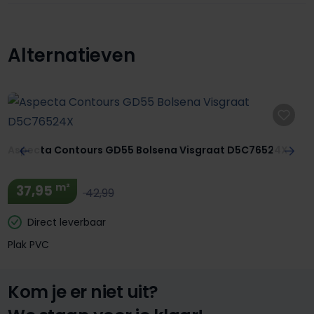
Alternatieven
Productgalerij overslaan
Aspecta Contours GD55 Bolsena Visgraat D5C76524X
m²
37,95
42,99
Direct leverbaar
Plak PVC
Kom je er niet uit?