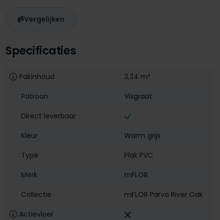
Vergelijken
Specificaties
Pakinhoud
3,34 m²
Patroon
Visgraat
Direct leverbaar
Kleur
Warm grijs
Type
Plak PVC
Merk
mFLOR
Collectie
mFLOR Parva River Oak
Actievloer