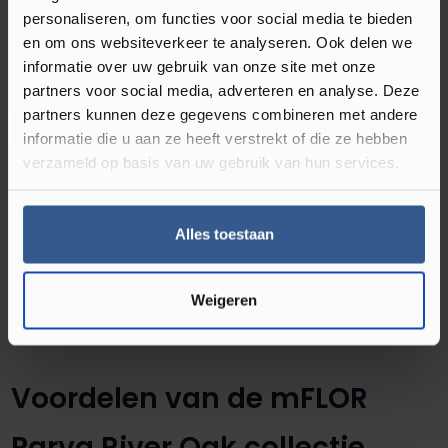
bekend dat het volledig waterbestendig is. U hoeft
personaliseren, om functies voor social media te bieden
dus niet meer bang te zijn wanneer u per ongeluk
en om ons websiteverkeer te analyseren. Ook delen we
water op de vloer laat vallen. Dit zal niet in de
informatie over uw gebruik van onze site met onze
bovenlaag trekken en is hierdoor gemakkelijk te
partners voor social media, adverteren en analyse. Deze
verwijderen met een dweil. Daarnaast is de PVC vloer
partners kunnen deze gegevens combineren met andere
informatie die u aan ze heeft verstrekt of die ze hebben
verkrijgbaar in zes verschillende kleuren die ieders in
verzameld op basis van uw gebruik van hun services.
diverse patronen gelegd kan worden. Hierbij kunt u
denken aan zowel de Hongaarse Punt als de visgraat.
De mFLOR PVC vloer Parva River Oak 41325 in de
Alles toestaan
rustige kleur Douro past hierdoor heel goed bij een
landelijk, romantisch of Scandinavisch interieur. Op
Weigeren
welke manier legt u de vloer in huis?
Voordelen van de mFLOR
Parva River Oak collectie