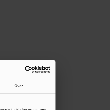
Over
 media te bieden en om ons