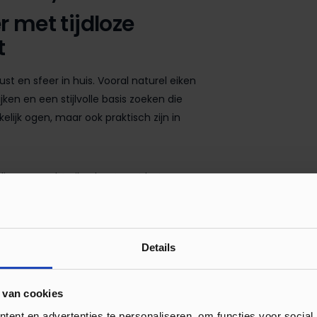
r met tijdloze
t
st en sfeer in huis. Vooral naturel eiken
jken en een stijlvolle basis zoeken die
elijk ogen, maar ook praktisch zijn in
raling van echt eikenhout met het
lijke houttekening, warme kleurnuances
ng die perfect aansluit bij
Details
en ruimtelijke uitstraling. Deze vloer is
r hij ideaal is voor woonkamers,
 van cookies
ent en advertenties te personaliseren, om functies voor social