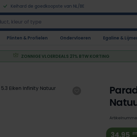
Keihard de goedkoopste van NL/BE
Plinten & Profielen
Ondervloeren
Egaline & Lijme
ZONNIGE VLOERDEALS 21% BTW KORTING
Parad
Natu
Artikelnumme
m
34,95