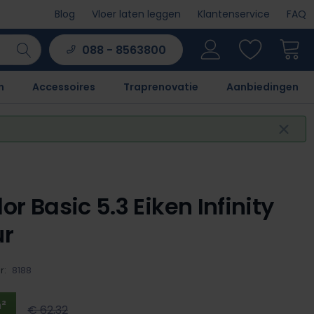
Blog
Vloer laten leggen
Klantenservice
FAQ
088 - 8563800
n
Accessoires
Traprenovatie
Aanbiedingen
or Basic 5.3 Eiken Infinity
ur
r:
8188
²
€ 62,32