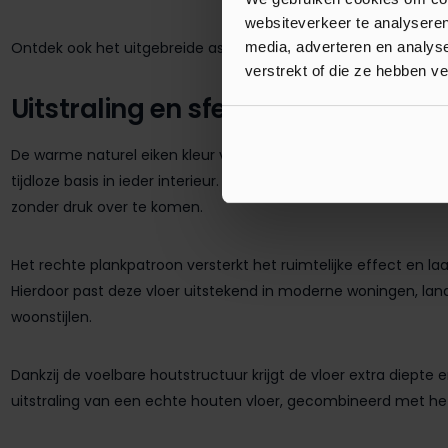
websiteverkeer te analyseren
Ontdek ook het uitgebreide assortiment
Klik PVC vloeren
bij Lu
media, adverteren en analys
verstrekt of die ze hebben v
Uitstraling en sfeer
De warme naturel eiken kleur van de Parador Basic 5.3 Eiken Inf
tijdloze basis in ieder interieur. De natuurlijke houtstructuur ge
zonder druk over te komen.
Het rechte plankpatroon versterkt het ruimtelijke effect en la
Hierdoor past deze vloer uitstekend in moderne woningen, land
woonstijlen.
Dankzij de voelbare houtstructuur krijgt de vloer extra diepte 
uitstraling van een echte houten vloer, gecombineerd met h