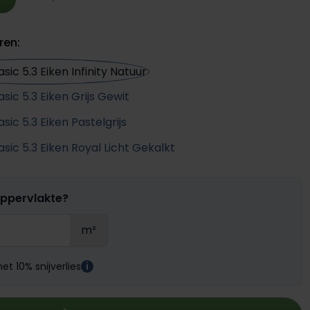
ren:
oppervlakte?
m²
t 10% snijverlies
i