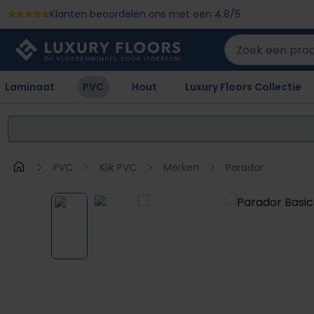
Klanten beoordelen ons met een 4.8/5
 naar de hoofdinhoud
Ga naar de zoekopdracht
Ga naar de hoofdnavigatie
Laminaat
PVC
Hout
Luxury Floors Collectie
PVC
Klik PVC
Merken
Parador
Afbeeldingengalerij overslaan