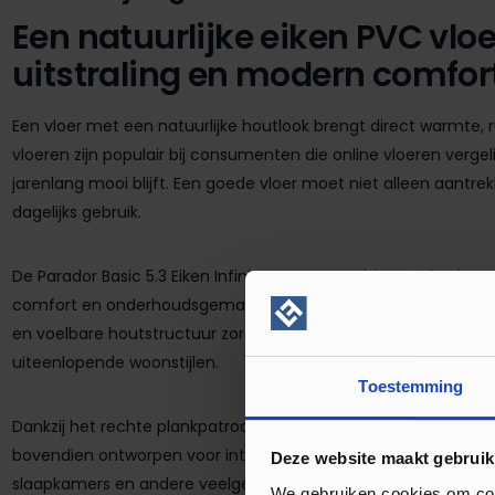
Een natuurlijke eiken PVC vloe
uitstraling en modern comfor
Een vloer met een natuurlijke houtlook brengt direct warmte, ru
vloeren zijn populair bij consumenten die online vloeren vergeli
jarenlang mooi blijft. Een goede vloer moet niet alleen aantrekk
dagelijks gebruik.
De Parador Basic 5.3 Eiken Infinity Natuur combineert de uitst
comfort en onderhoudsgemak van modern klik PVC. De natuur
en voelbare houtstructuur zorgen voor een realistische uitstrali
uiteenlopende woonstijlen.
Toestemming
Dankzij het rechte plankpatroon krijgt iedere ruimte een rustige 
bovendien ontworpen voor intensief dagelijks gebruik, waardoo
Deze website maakt gebruik
slaapkamers en andere veelgebruikte ruimtes in huis.
We gebruiken cookies om cont