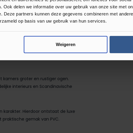
. Ook delen we informatie over uw gebruik van onze site met on
xury Floors voor nog meer inspiratie.
e. Deze partners kunnen deze gegevens combineren met andere i
erzameld op basis van uw gebruik van hun services.
Weigeren
inity Natuur zorgt voor een sfeervolle en
eft de vloer een levendige uitstraling
at kamers groter en rustiger ogen.
elijke interieurs en Scandinavische
en karakter. Hierdoor ontstaat de luxe
et praktische gemak van PVC.