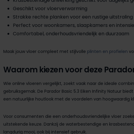
Krasbestendige afwerking geschikt voor dagelijks g
Geschikt voor vloerverwarming
Strakke rechte planken voor een rustige uitstraling
Perfect voor woonkamers, slaapkamers en intensie
Comfortabel, onderhoudsvriendelijk en duurzaam
Maak jouw vloer compleet met stijlvolle
plinten en profielen
vo
Waarom kiezen voor deze Parador 
Wie online vloeren vergelijkt, zoekt vaak naar de ideale combi
gebruiksgemak. De Parador Basic 5.3 Eiken Infinity Natuur bied
een natuurlijke houtlook met de voordelen van hoogwaardig kl
Voor consumenten die een onderhoudsvriendelijke vloer zoeken 
uitstekende keuze. Dankzij de waterbestendige en krasbestend
langdurig mooi, ook bij intensief gebruik.