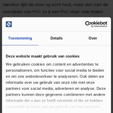
Hierdoor lijkt de vloer op echt hout, maar dan met de
voordelen van PVC. Zo is een PVC vloer vele malen
eenvoudiger te onderhouden dan een echte
houtenvloer. Ook is dit materiaal goed te combineren
met vloerverwarming en is het volledig
Toestemming
Details
Over
waterbestendig. Feestje gehad en is de vloer vies
geworden? Geen enkel probleem, want de Aspecta
Excellence IC55 Almond XL Plank IC5580PL58209 is
Deze website maakt gebruik van cookies
erg gemakkelijk schoon te maken. Door al deze
We gebruiken cookies om content en advertenties te
eigenschappen is de vloer geschikt voor alle ruimtes
personaliseren, om functies voor social media te bieden
in het huis. Leg de vloer daarom door het gehele huis
en om ons websiteverkeer te analyseren. Ook delen we
om een mooie eenheid te creëren!
informatie over uw gebruik van onze site met onze
partners voor social media, adverteren en analyse. Deze
partners kunnen deze gegevens combineren met andere
informatie die u aan ze heeft verstrekt of die ze hebben
Voordelen van de Aspecta
verzameld op basis van uw gebruik van hun services.