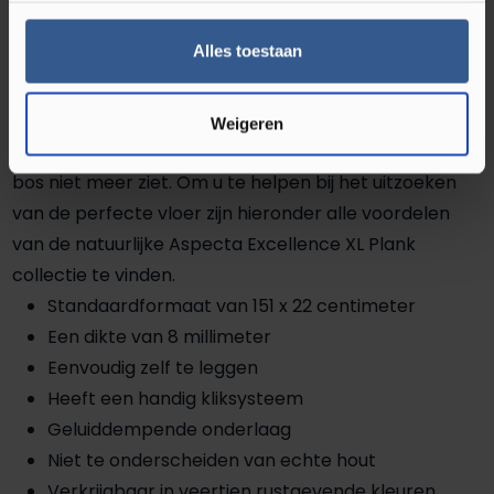
Excellence XL Plank collectie
Alles toestaan
Vandaag de dag zijn er tientallen verschillende PVC
vloeren verkrijgbaar. Hierbij kunt u bijvoorbeeld
denken aan diverse merken, patronen en kleuren. Het
Weigeren
is dus niet zo gek dat u inmiddels door de bomen het
bos niet meer ziet. Om u te helpen bij het uitzoeken
van de perfecte vloer zijn hieronder alle voordelen
van de natuurlijke Aspecta Excellence XL Plank
collectie te vinden.
Standaardformaat van 151 x 22 centimeter
Een dikte van 8 millimeter
Eenvoudig zelf te leggen
Heeft een handig kliksysteem
Geluiddempende onderlaag
Niet te onderscheiden van echte hout
Verkrijgbaar in veertien rustgevende kleuren