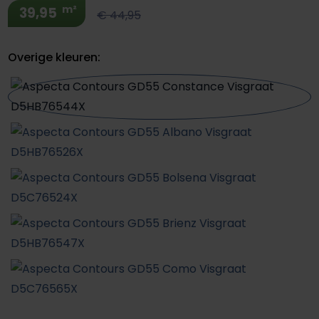
m²
39,95
€ 44,95
Overige kleuren: