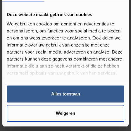
luxe uitstraling geeft. Daarnaast is de PVC vloer
gemakkelijk te combineren met verschillende
Deze website maakt gebruik van cookies
interieurstijlen. Of u nou een industriële stijl hebt of
We gebruiken cookies om content en advertenties te
liever voor landelijk gaat, met deze vloer heeft u een
personaliseren, om functies voor social media te bieden
perfecte basis. Heeft u vloerverwarming? Dan is de
en om ons websiteverkeer te analyseren. Ook delen we
Aspecta PVC vloer Contours Dryback Visgraat
informatie over uw gebruik van onze site met onze
partners voor social media, adverteren en analyse. Deze
D5HB76544X in de kleur iconic oak constance de
partners kunnen deze gegevens combineren met andere
juiste keuze. Deze vloer is geschikt voor alle ruimtes
informatie die u aan ze heeft verstrekt of die ze hebben
van het huis, zelfs de badkamer. Dit is mogelijk
verzameld op basis van uw gebruik van hun services.
doordat de PVC vloer geheel waterbestendig is. Leg
de vloer dus door het gehele huis voor een mooie
eenheid. Feestje gehad? Geen probleem! U maakt de
Alles toestaan
PVC vloer gemakkelijk schoon en hij zal niet snel
beschadigen. De ideale vloer voor in een druk
Weigeren
huishouden!