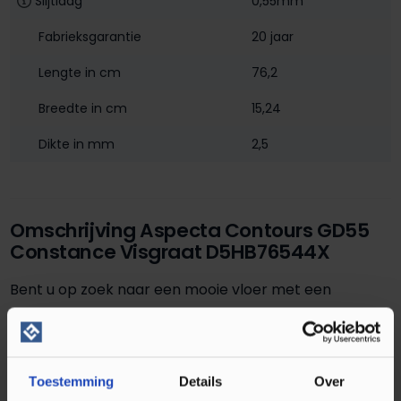
Slijtlaag
0,55mm
Fabrieksgarantie
20 jaar
Lengte in cm
76,2
Breedte in cm
15,24
Dikte in mm
2,5
Omschrijving Aspecta Contours GD55
Constance Visgraat D5HB76544X
Bent u op zoek naar een mooie vloer met een
visgraat patroon? Dan is de Aspecta PVC vloer
Contours Dryback Visgraat D5HB76544X in de kleur
iconic oak constance perfect. De vloer heeft namelijk
Toestemming
Details
Over
een mooie en realistische houtlook, die uw huis een