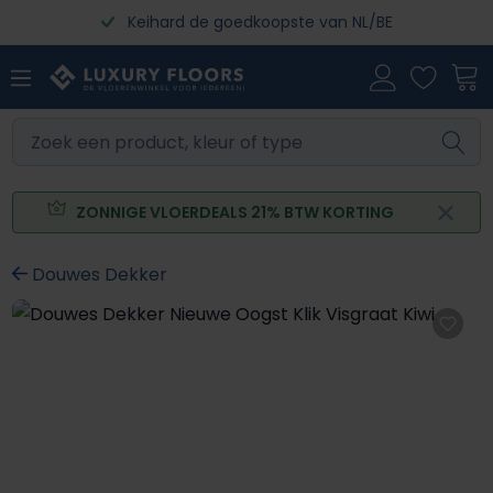
Keihard de goedkoopste van NL/BE
Ga naar de hoofdinhoud
ZONNIGE VLOERDEALS 21% BTW KORTING
Douwes Dekker
Afbeeldingengalerij overslaan