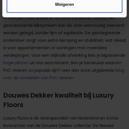
Weigeren
De Douwes Dekker Nieuwe Oogst Klik Visgraat Kiwi is
ontworpen voor snelle en schone installatie. Dankzij het
geavanceerde kliksysteem kan de vloer eenvoudig zwevend
worden gelegd, zonder lijm of egalisatie. De geïntegreerde
ondervloer zorgt voor extra demping en stabiliteit, wat ideaal
is voor appartementen of woningen met meerdere
verdiepingen. Voor een stijlvolle afwerking kies je bijpassende
hoge plinten
uit ons assortiment. Ben je benieuwd waarom
PVC vloeren zo populair zijn? Lees dan onze uitgebreide
blog
over de voordelen van PVC vloeren
.
Douwes Dekker kwaliteit bij Luxury
Floors
Luxury Floors is dé vloerspecialist van Nederland en trotse
leverancier van de Douwes Dekker collectie. De Nieuwe