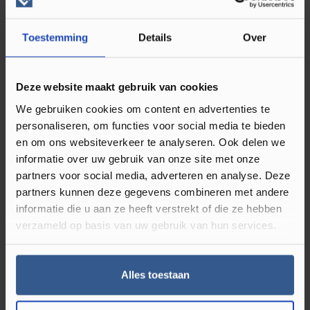
Deze vloer is volledig geschikt voor zowel vloerverwarming
Toestemming
Details
Over
als vloerkoeling, waardoor je het hele jaar door geniet van
een aangename temperatuur. De Douwes Dekker Klik
Visgraat Kiwi beschikt over een embossed in register
Deze website maakt gebruik van cookies
oppervlaktestructuur, waarbij de voelbare houtnerf exact
We gebruiken cookies om content en advertenties te
aansluit op het dessin van de vloer. Dit geeft de vloer een
personaliseren, om functies voor social media te bieden
authentieke uitstraling die nauwelijks van echt hout te
en om ons websiteverkeer te analyseren. Ook delen we
onderscheiden is. De micro 4V voeg accentueert de
informatie over uw gebruik van onze site met onze
natuurlijke plankvorm subtiel, wat zorgt voor een
partners voor social media, adverteren en analyse. Deze
hoogwaardig visueel effect. Daarnaast is deze vloer
partners kunnen deze gegevens combineren met andere
duurzaam geproduceerd: circa dertig procent bestaat uit
informatie die u aan ze heeft verstrekt of die ze hebben
gerecycled materiaal en het product is volledig recyclebaar
verzameld op basis van uw gebruik van hun services.
– een bewuste keuze voor mens en milieu.
Alles toestaan
Eenvoudig te leggen en direct
gebruiksklaar