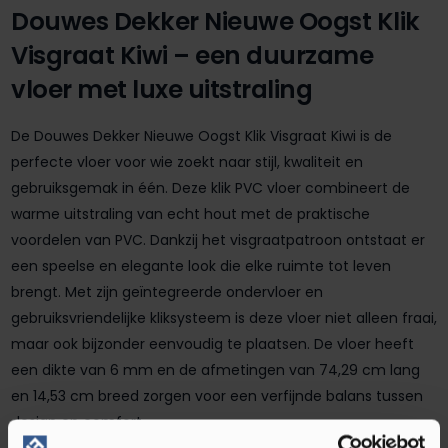
Douwes Dekker Nieuwe Oogst Klik
Visgraat Kiwi – een duurzame
vloer met luxe uitstraling
De Douwes Dekker Nieuwe Oogst Klik Visgraat Kiwi is de
perfecte vloer voor wie zoekt naar stijl, kwaliteit en
gebruiksgemak in één. Deze klik PVC vloer combineert de
warme uitstraling van echt hout met de praktische
voordelen van PVC. Dankzij het visgraatpatroon ontstaat er
een speelse en elegante look die elke ruimte tot leven
brengt. Met zijn geïntegreerde ondervloer en
gebruiksvriendelijke kliksysteem is deze vloer niet alleen fraai,
maar ook bijzonder eenvoudig te plaatsen. De vloer heeft
een dikte van 6 mm en de afmetingen van 74,29 cm lang
en 14,53 cm breed zorgen voor een verfijnde balans tussen
design en comfort.