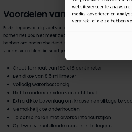
websiteverkeer te analyseren
Voordelen van de COREtec Ess
media, adverteren en analys
verstrekt of die ze hebben v
Er zijn tegenwoordig veel verschillende PVC vloeren verkrijgbaar
bomen het bos niet meer ziet. Toch zorgt ieder merk ervoor 
hebben om onderscheidend te blijven. Niet voor niets hebben 
vloeren voordelen die soortgelijke vloeren niet bezitten. Enkele
Groot formaat van 150 x 18 centimeter
Een dikte van 8,5 millimeter
Volledig waterbestendig
Niet te onderscheiden van echt hout
Extra dikke bovenlaag om krassen en slijtage te v
Gemakkelijk te onderhouden
Te combineren met diverse interieurstijlen
Op twee verschillende manieren te leggen