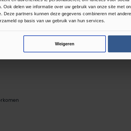
. Ook delen we informatie over uw gebruik van onze site met on
entials 1500 Series
e. Deze partners kunnen deze gegevens combineren met andere i
erzameld op basis van uw gebruik van hun services.
. Hierdoor is het logisch dat u door de
dat de vloeren hun eigen kenmerken
de COREtec Essentials 1500 series
Weigeren
 van deze voordelen zijn:
oorkomen