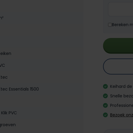
m²
Bereken me
 eiken
PVC
tec
Keihard de 
tec Essentials 1500
Snelle bezo
Professione
 Klik PVC
Bezoek on
groeven