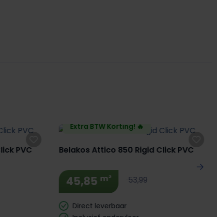
Extra BTW Korting! 🔥
Click PVC
Belakos Attico 850 Rigid Click PVC
m²
45,85
53,99
Direct leverbaar