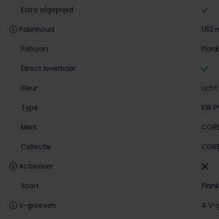
Extra afgeprijsd
Pakinhoud
1,62 
Patroon
Plank
Direct leverbaar
Kleur
Licht
Type
Klik 
Merk
CORE
Collectie
CORE
Actievloer
Soort
Plank
V-groeven
4 V-