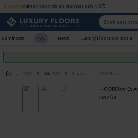
Klanten beoordelen ons met een 4.8/5
 naar de hoofdinhoud
Ga naar de zoekopdracht
Ga naar de hoofdnavigatie
Laminaat
PVC
Hout
Luxury Floors Collectie
PVC
Klik PVC
Merken
COREtec
Afbeeldingengalerij overslaan