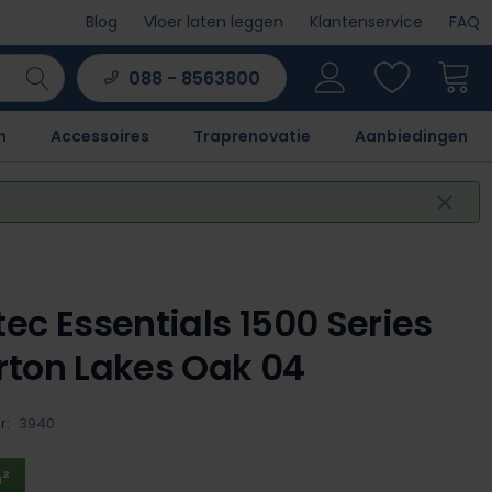
Blog
Vloer laten leggen
Klantenservice
FAQ
088 - 8563800
n
Accessoires
Traprenovatie
Aanbiedingen
ec Essentials 1500 Series
ton Lakes Oak 04
r:
3940
²