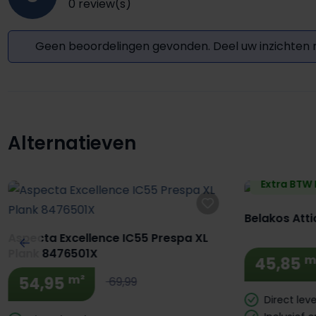
0 review(s)
Geen beoordelingen gevonden. Deel uw inzichten
Alternatieven
Productgalerij overslaan
Extra BTW 
Belakos Atti
Aspecta Excellence IC55 Prespa XL
Plank 8476501X
m
45,85
m²
54,95
69,99
Direct lev