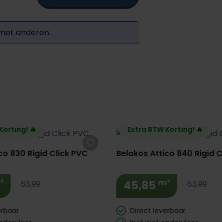
 met anderen.
Korting! 🔥
Extra BTW Korting! 🔥
co 830 Rigid Click PVC
Belakos Attico 840 Rigid 
²
m²
45,85
53,99
53,99
erbaar
Direct leverbaar