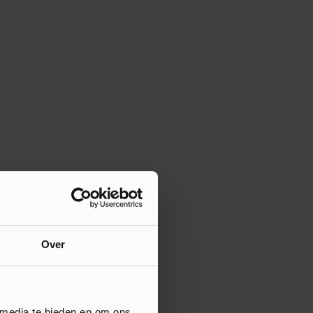
Over
 media te bieden en om ons