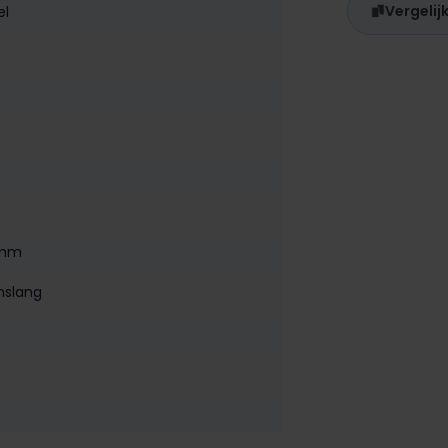
Vergelij
el
5mm
nslang