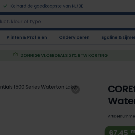
Keihard de goedkoopste van NL/BE
Plinten & Profielen
Ondervloeren
Egaline & Lijme
ZONNIGE VLOERDEALS 21% BTW KORTING
COREt
Water
Artikelnumme
m
67,45