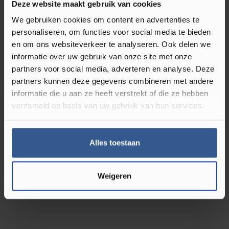
Deze website maakt gebruik van cookies
Direct leverbaar
We gebruiken cookies om content en advertenties te
personaliseren, om functies voor social media te bieden
en om ons websiteverkeer te analyseren. Ook delen we
informatie over uw gebruik van onze site met onze
Reviews
partners voor social media, adverteren en analyse. Deze
partners kunnen deze gegevens combineren met andere
informatie die u aan ze heeft verstrekt of die ze hebben
Review achterlaten
verzameld op basis van uw gebruik van hun services.
0
0 review(s)
Alles toestaan
Geen beoordelingen gevonden. Deel uw
Weigeren
inzichten met anderen.