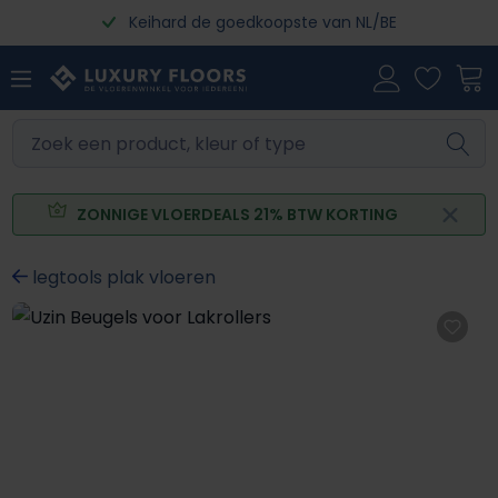
Keihard de goedkoopste van NL/BE
Ga naar de hoofdinhoud
ZONNIGE VLOERDEALS 21% BTW KORTING
legtools plak vloeren
Afbeeldingengalerij overslaan