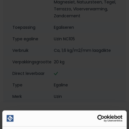
Magnesiet
, Natuursteen
, Tegel
,
Terrazzo
, Vloerverwarming
,
Zandcement
Toepassing
Egaliseren
Type egaline
Uzin NC105
Verbruik
Ca, 1,6 kg/m2/mm laagdikte
Verpakkingsgrootte
20 kg
Direct leverbaar
Type
Egaline
Merk
Uzin
Omschrijving Uzin NC 105 Zelfvloeiende