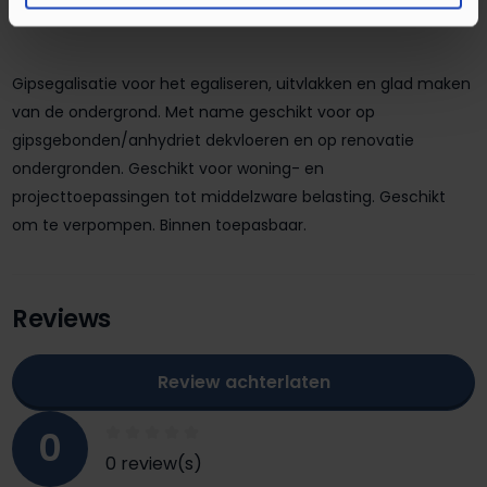
te verwachten.
Gipsegalisatie voor het egaliseren, uitvlakken en glad maken
van de ondergrond. Met name geschikt voor op
gipsgebonden/anhydriet dekvloeren en op renovatie
ondergronden. Geschikt voor woning- en
projecttoepassingen tot middelzware belasting. Geschikt
om te verpompen. Binnen toepasbaar.
Reviews
Review achterlaten
0
0 review(s)