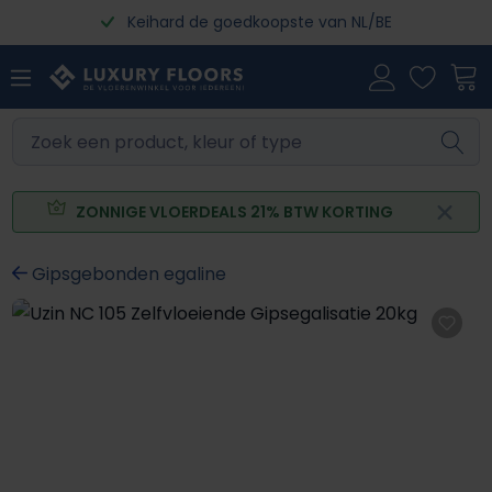
Keihard de goedkoopste van NL/BE
Ga naar de hoofdinhoud
ZONNIGE VLOERDEALS 21% BTW KORTING
Gipsgebonden egaline
Afbeeldingengalerij overslaan