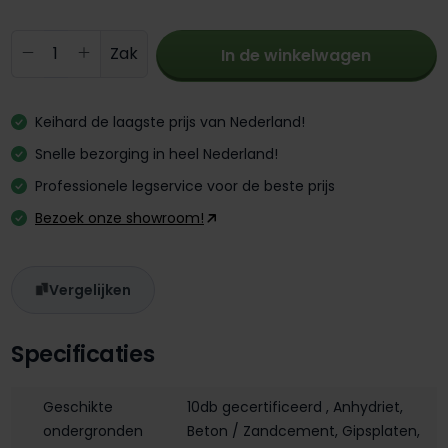
Producthoeveelheid: Voer de gewenste 
Zak
In de winkelwagen
Keihard de laagste prijs van Nederland!
Snelle bezorging in heel Nederland!
Professionele legservice voor de beste prijs
Bezoek onze showroom!
Vergelijken
Specificaties
Geschikte
10db gecertificeerd
, Anhydriet
,
ondergronden
Beton / Zandcement
, Gipsplaten
,