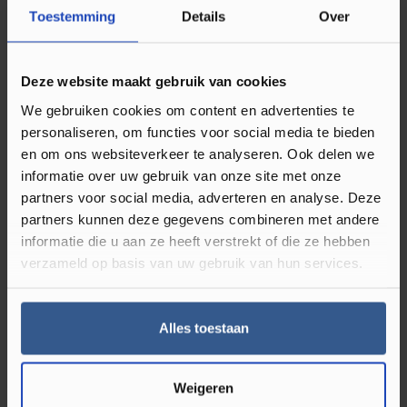
Gipsegalisatie 20kg
Toestemming
Details
Over
Goede vloei
Deze website maakt gebruik van cookies
Glad oppervlak
Nagenoeg spanningsvrij
We gebruiken cookies om content en advertenties te
personaliseren, om functies voor social media te bieden
en om ons websiteverkeer te analyseren. Ook delen we
UZIN NC 105 Gipsegalisatie is een goed vloeiende egalisatie
informatie over uw gebruik van onze site met onze
op basis van alpha-halfhydraat als ondergrond voor
partners voor social media, adverteren en analyse. Deze
verlijmingswerkzaamheden. Voor toepassing binnen. UZIN NC
partners kunnen deze gegevens combineren met andere
105 ontwikkelt bij het droogproces nauwelijks spanning. Dit
informatie die u aan ze heeft verstrekt of die ze hebben
heeft een zeer positieve uitwerking bij het uitvlakken van de
verzameld op basis van uw gebruik van hun services.
egalisatie in grotere laagdiktes en vooral in combinatie met
instabiele ondergronden. Zelfs kritische ondergronden in
Alles toestaan
renovatieprojecten kunnen meestal behouden blijven
waardoor een omvangrijke vloeropbouw wegvalt en
daarmee veel tijd en kosten bespaard worden. Ook bij langer
Weigeren
openliggende dikke egalisatielagen is geen scheurvorming