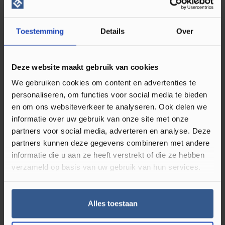
Direct leverbaar
Toestemming
Details
Over
Kleur
Bruin
Materiaal
Decorfolie
Deze website maakt gebruik van cookies
Montagewijze
Zelfklevend
We gebruiken cookies om content en advertenties te
personaliseren, om functies voor social media te bieden
Matlook
en om ons websiteverkeer te analyseren. Ook delen we
informatie over uw gebruik van onze site met onze
Diameter binnen (mm)
17
partners voor social media, adverteren en analyse. Deze
Diameter buiten (mm)
55
partners kunnen deze gegevens combineren met andere
informatie die u aan ze heeft verstrekt of die ze hebben
verzameld op basis van uw gebruik van hun services.
Reviews
Alles toestaan
Review achterlaten