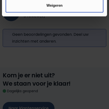
Weigeren
0
0 review(s)
Geen beoordelingen gevonden. Deel uw
inzichten met anderen.
Kom je er niet uit?
We staan voor je klaar!
Dagelijks geopend
Naar klantenservice