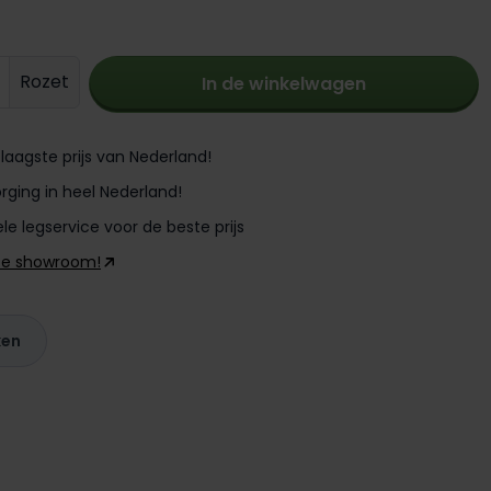
oeveelheid: Voer de gewenste hoevee
Rozet
In de winkelwagen
laagste prijs van Nederland!
rging in heel Nederland!
le legservice voor de beste prijs
ze showroom!
ken