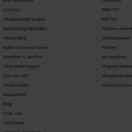
Klantenservice
Laminaat
Contact
Plak PVC
Veelgestelde vragen
Klik PVC
Betaalmogelijkheden
Houten vloere
Verzending
Ondervloeren
Ruilen en retourneren
Plinten
Klachten & service
Accessoires
Vloer laten leggen
Visgraat vloer
Doe het zelf
Hongaarse pu
Gratis stalen
Houtstructuur
Nieuwsbrief
Blog
Over ons
Vacatures