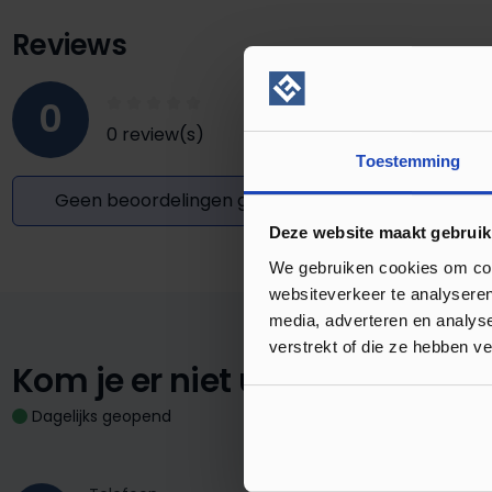
Reviews
0
0 review(s)
Toestemming
Geen beoordelingen gevonden. Deel uw inzichten
Deze website maakt gebruik
We gebruiken cookies om cont
websiteverkeer te analyseren
media, adverteren en analys
verstrekt of die ze hebben v
Kom je er niet uit?
We staan vo
Dagelijks geopend