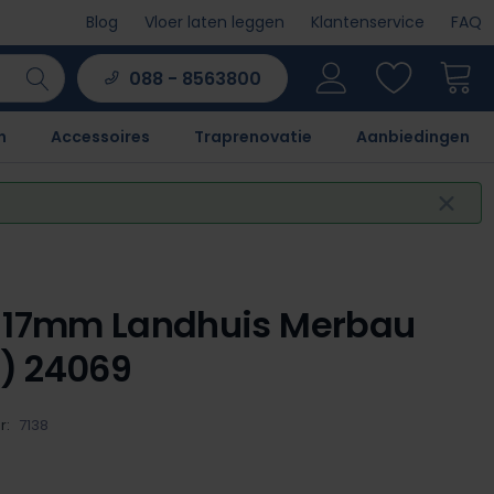
Blog
Vloer laten leggen
Klantenservice
FAQ
088 - 8563800
n
Accessoires
Traprenovatie
Aanbiedingen
 17mm Landhuis Merbau
.) 24069
r:
7138