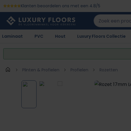
Klanten beoordelen ons met een 4.8/5
 naar de hoofdinhoud
Ga naar de zoekopdracht
Ga naar de hoofdnavigatie
Laminaat
PVC
Hout
Luxury Floors Collectie
Plinten & Profielen
Profielen
Rozetten
Afbeeldingengalerij overslaan