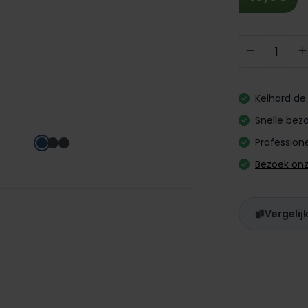
Producth
Keihard de 
Snelle bezo
Professione
Bezoek on
Vergelij