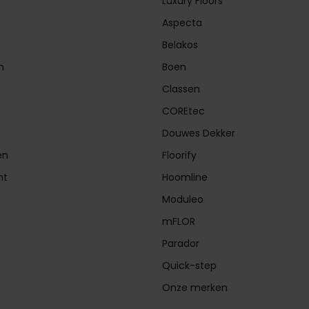
Luxury Floors
Aspecta
Belakos
n
Boen
Classen
COREtec
Douwes Dekker
en
Floorify
nt
Hoomline
Moduleo
mFLOR
Parador
Quick-step
Onze merken