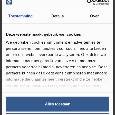
Direct leverbaar
Toestemming
Details
Over
Kleur
Antraciet
Materiaal
Decorfolie
Deze website maakt gebruik van cookies
Montagewijze
Zelfklevend
We gebruiken cookies om content en advertenties te
personaliseren, om functies voor social media te bieden
Matlook
en om ons websiteverkeer te analyseren. Ook delen we
informatie over uw gebruik van onze site met onze
Diameter binnen (mm)
17
partners voor social media, adverteren en analyse. Deze
Diameter buiten (mm)
55
partners kunnen deze gegevens combineren met andere
informatie die u aan ze heeft verstrekt of die ze hebben
verzameld op basis van uw gebruik van hun services.
Reviews
Alles toestaan
Review achterlaten