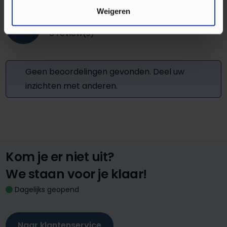
Weigeren
0
0 review(s)
Geen beoordelingen gevonden. Deel uw
inzichten met anderen.
Kom je er niet uit?
We staan voor je klaar!
Dagelijks geopend
Naar klantenservice