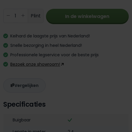
Producthoeveelheid: Voer de gewenste 
Plint
In de winkelwagen
Keihard de laagste prijs van Nederland!
Snelle bezorging in heel Nederland!
Professionele legservice voor de beste prijs
Bezoek onze showroom!
Vergelijken
Specificaties
Buigbaar
Lengte in meter
2,4