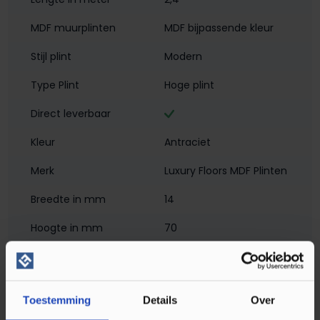
MDF muurplinten
MDF bijpassende kleur
Stijl plint
Modern
Type Plint
Hoge plint
Direct leverbaar
Kleur
Antraciet
Merk
Luxury Floors MDF Plinten
Breedte in mm
14
Hoogte in mm
70
Materiaal
MDF - Met Folie
Montagewijze
Klikmontage
, Verlijmen
Toestemming
Details
Over
PEFC/FSC Certificatie
PEFC 70%