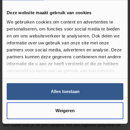
Waterbestendig‎
Deze website maakt gebruik van cookies
Soort plint
Folieplint
, Hoge plint
We gebruiken cookies om content en advertenties te
personaliseren, om functies voor social media te bieden
en om ons websiteverkeer te analyseren. Ook delen we
informatie over uw gebruik van onze site met onze
Omschrijving Rechte Folieplint Zand
partners voor social media, adverteren en analyse. Deze
Donker 27123
partners kunnen deze gegevens combineren met andere
informatie die u aan ze heeft verstrekt of die ze hebben
Ben je geen liefhebber van plakplinten? Kies dan voor MDF plinten
verzameld op basis van uw gebruik van hun services.
in bijpassende kleur van je vloer. De rechthoekige MDF muurplint
zorgt voor een ultra moderne afwerking. Hierdoor krijgt iedere
Alles toestaan
ruimte in uw woning een luxe en moderne uitstraling. De
hoge
plinten MDF muurplinten
zijn
eenvoudig te monteren met de
bevestigingsclips of zijn te verlijmen met een plinten en profielen
Weigeren
kit.
De MDF muurplinten
zijn tevens voorzien van een ruimte voor
een kabel mits je de plint verlijmd met een
high
tack polymeer kit.