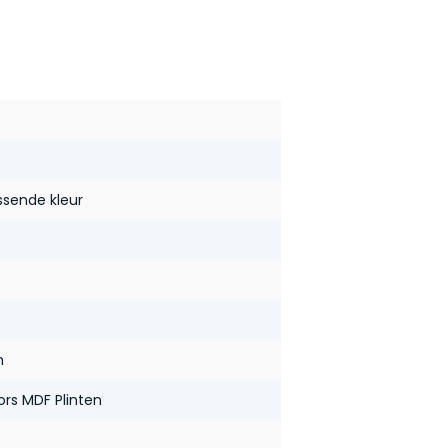
ssende kleur
n
ors MDF Plinten