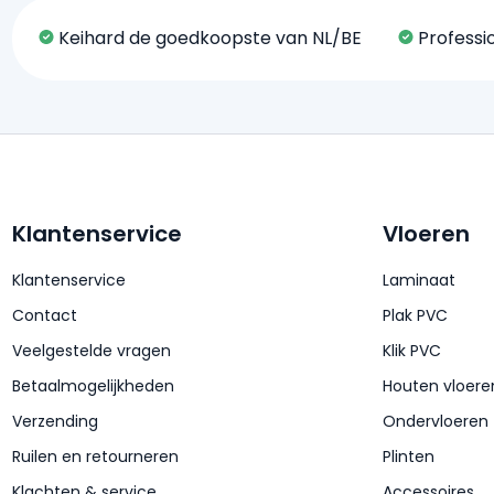
Keihard de goedkoopste van NL/BE
Professi
Klantenservice
Vloeren
Klantenservice
Laminaat
Contact
Plak PVC
Veelgestelde vragen
Klik PVC
Betaalmogelijkheden
Houten vloere
Verzending
Ondervloeren
Ruilen en retourneren
Plinten
Klachten & service
Accessoires