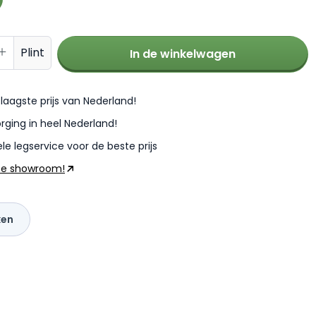
oeveelheid: Voer de gewenste hoevee
Plint
In de winkelwagen
laagste prijs van Nederland!
rging in heel Nederland!
le legservice voor de beste prijs
ze showroom!
ken