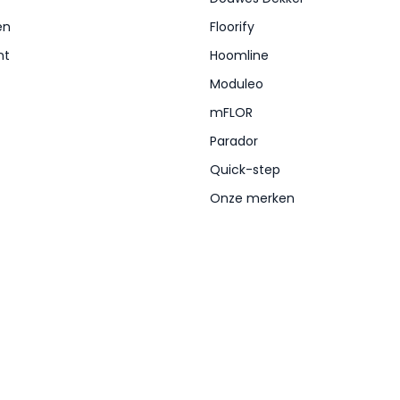
en
Floorify
nt
Hoomline
Moduleo
mFLOR
Parador
Quick-step
Onze merken