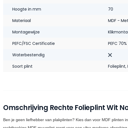
Hoogte in mm
70
Materiaal
MDF - Met
Montagewijze
Klikmont
PEFC/FSC Certificatie
PEFC 70%
Waterbestendig‎
Soort plint
Folieplint
,
Omschrijving Rechte Folieplint Wit N
Ben je geen liefhebber van plakplinten? Kies dan voor MDF plinten in
rechthoekige MDF muurplint zorgt voor een ultra moderne afwerking. 