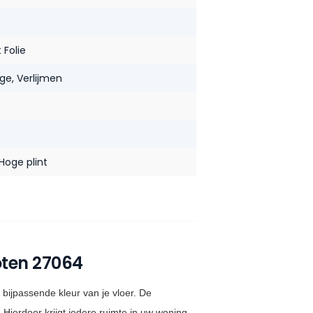
 Folie
age
, Verlijmen
 Hoge plint
oten 27064
 bijpassende kleur van je vloer. De
Hierdoor krijgt iedere ruimte in uw woning