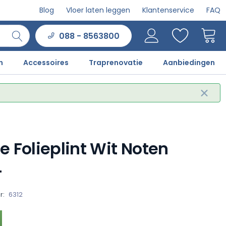
Blog
Vloer laten leggen
Klantenservice
FAQ
088 - 8563800
n
Accessoires
Traprenovatie
Aanbiedingen
e Folieplint Wit Noten
4
r:
6312