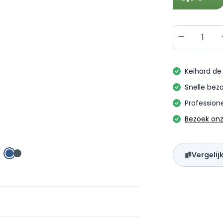
Producth
Keihard de 
Snelle bezo
Professione
Bezoek on
Vergelij