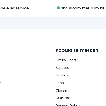
onele legservice
Showroom met ruim 120
Populaire merken
Luxury Floors
Aspecta
Belakos
n
Boen
Classen
COREtec
Douwes Dekker