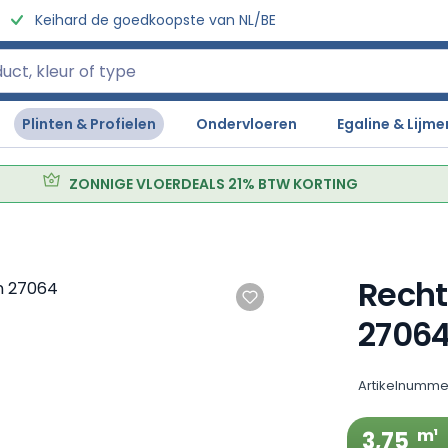
Keihard de goedkoopste van NL/BE
Plinten & Profielen
Ondervloeren
Egaline & Lijme
ZONNIGE VLOERDEALS 21% BTW KORTING
Recht
2706
Artikelnumme
m¹
3,75