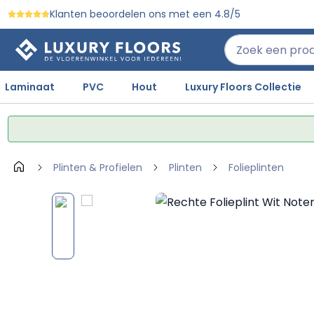
Klanten beoordelen ons met een 4.8/5
 naar de hoofdinhoud
Ga naar de zoekopdracht
Ga naar de hoofdnavigatie
Laminaat
PVC
Hout
Luxury Floors Collectie
Plinten & Profielen
Plinten
Folieplinten
Afbeeldingengalerij overslaan