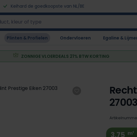
Keihard de goedkoopste van NL/BE
Plinten & Profielen
Ondervloeren
Egaline & Lijme
ZONNIGE VLOERDEALS 21% BTW KORTING
Recht
2700
Artikelnumme
m¹
3,75