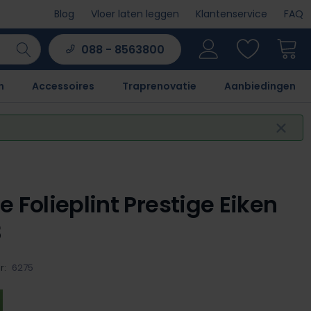
Blog
Vloer laten leggen
Klantenservice
FAQ
088 - 8563800
n
Accessoires
Traprenovatie
Aanbiedingen
e Folieplint Prestige Eiken
3
r:
6275