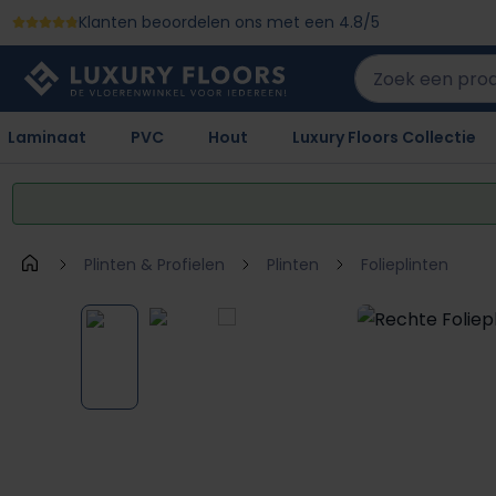
Klanten beoordelen ons met een 4.8/5
 naar de hoofdinhoud
Ga naar de zoekopdracht
Ga naar de hoofdnavigatie
Laminaat
PVC
Hout
Luxury Floors Collectie
Plinten & Profielen
Plinten
Folieplinten
Afbeeldingengalerij overslaan