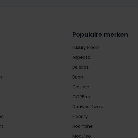
Populaire merken
Luxury Floors
Aspecta
Belakos
n
Boen
Classen
COREtec
Douwes Dekker
en
Floorify
nt
Hoomline
Moduleo