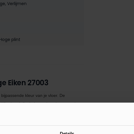
age
, Verlijmen
 Hoge plint
ge Eiken 27003
 bijpassende kleur van je vloer. De
Hierdoor krijgt iedere ruimte in uw woning
jn
eenvoudig te monteren met de
De MDF muurplinten
zijn tevens voorzien
ack polymeer kit. Indien je de plint monteert
Details