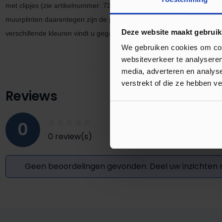
met clipjes
(zie artikel
nummer: 7275)
vervalt de ruimte om kabels
weg
muurplinten daarentegen zijn de perfecte keuze om uw laminaatvloer
Deze website maakt gebruik
verschillende kleuren vindt u gegarandeerd de kleur die bij uw vloer 
We gebruiken cookies om cont
websiteverkeer te analyseren
media, adverteren en analys
verstrekt of die ze hebben v
Reviews
0
0 review(s)
Geen beoordelingen gevonden. Deel uw inzichten