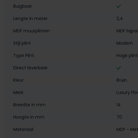
Buigbaar
Lengte in meter
2,4
MDF muurplinten
MDF bijpa
Stijl plint
Modern
Type Plint
Hoge plint
Direct leverbaar
Kleur
Bruin
Merk
Luxury Flo
Breedte in mm
14
Hoogte in mm
70
Materiaal
MDF - Met