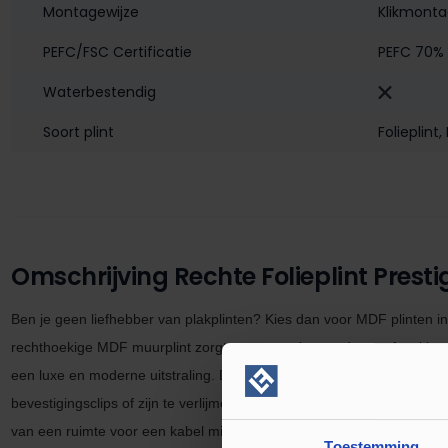
Montagewijze
Klikmont
PEFC/FSC Certificatie
PEFC 70%
Waterbestendig‎
Soort plint
Folieplint
,
Omschrijving Rechte Folieplint Presti
Ben je geen liefhebber van plakplinten? Kies dan voor MDF plinten in
rechthoekige MDF muurplint zorgt voor een ultra moderne afwerking. 
een luxe en moderne uitstraling. De
hoge plinten MDF muurplinten
zi
bevestigingsclips of zijn te verlijmen met een plinten en profielen kit.
van een ruimte voor een kabel mits je de plint verlijmd met een
high
t
Toestemming