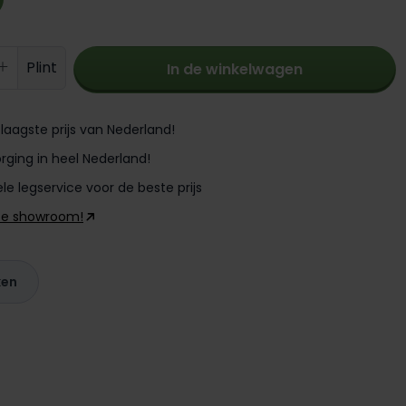
oeveelheid: Voer de gewenste hoevee
Plint
In de winkelwagen
laagste prijs van Nederland!
rging in heel Nederland!
le legservice voor de beste prijs
ze showroom!
ken