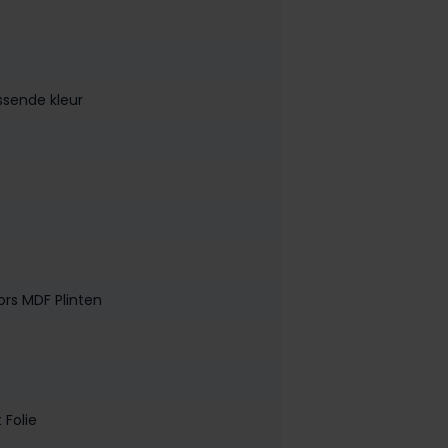
ssende kleur
ors MDF Plinten
 Folie