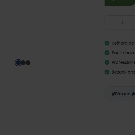
Producth
Keihard de 
Snelle bezo
Professione
Bezoek on
Vergelij