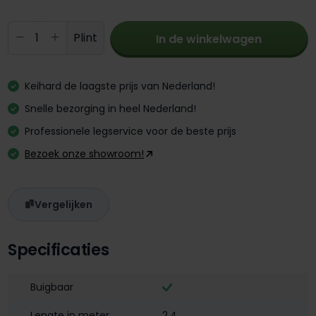
Producthoeveelheid: Voer de gewenste 
Plint
In de winkelwagen
Keihard de laagste prijs van Nederland!
Snelle bezorging in heel Nederland!
Professionele legservice voor de beste prijs
Bezoek onze showroom!
Vergelijken
Specificaties
Buigbaar
Lengte in meter
2,4