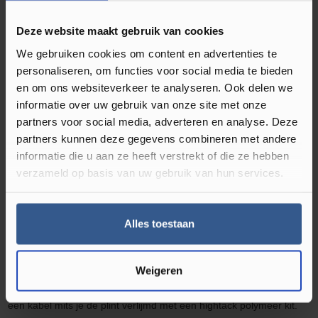
Waterbestendig‎
Deze website maakt gebruik van cookies
Soort plint
Folieplint
, Hoge plint
We gebruiken cookies om content en advertenties te
personaliseren, om functies voor social media te bieden
en om ons websiteverkeer te analyseren. Ook delen we
informatie over uw gebruik van onze site met onze
Omschrijving Rechte Folieplint Oud
partners voor social media, adverteren en analyse. Deze
Grenen Gekalkt 27150
partners kunnen deze gegevens combineren met andere
informatie die u aan ze heeft verstrekt of die ze hebben
Ben je geen liefhebber van plakplinten? Kies dan voor MDF plinten
verzameld op basis van uw gebruik van hun services.
in bijpassende kleur van je vloer. De rechthoekige MDF muurplint
zorgt voor een ultra moderne afwerking. Hierdoor krijgt iedere
Alles toestaan
ruimte in uw woning een luxe en moderne uitstraling. De
hoge
plinten MDF muurplinten
zijn
eenvoudig te monteren met de
bevestigingsclips of zijn te verlijmen met een plinten en profielen
Weigeren
kit.
De MDF muurplinten
zijn tevens voorzien van een ruimte voor
een kabel mits je de plint verlijmd met een
high
tack polymeer kit.