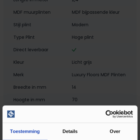
MDF muurplinten
MDF bijpassende kleur
Stijl plint
Modern
Type Plint
Hoge plint
Direct leverbaar
Kleur
Licht grijs
Merk
Luxury Floors MDF Plinten
Breedte in mm
14
Hoogte in mm
70
Materiaal
MDF - Met Folie
Montagewijze
Klikmontage
, Verlijmen
Toestemming
Details
Over
PEFC/FSC Certificatie
PEFC 70%