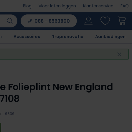
Blog
Vloer laten leggen
Klantenservice
FAQ
088 - 8563800
n
Accessoires
Traprenovatie
Aanbiedingen
e Folieplint New England
7108
r:
6336