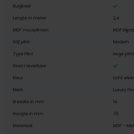
Buigbaar
Lengte in meter
2,4
MDF muurplinten
MDF bijpa
Stijl plint
Modern
Type Plint
Hoge plint
Direct leverbaar
Kleur
Licht eike
Merk
Luxury Flo
Breedte in mm
14
Hoogte in mm
70
Materiaal
MDF - Met