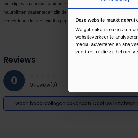
met clipjes
(zie artikel
nummer: 7275)
vervalt de ruimte om kabels
weg
muurplinten daarentegen zijn de perfecte keuze om uw laminaatvloer
Deze website maakt gebruik
verschillende kleuren vindt u gegarandeerd de kleur die bij uw vloer 
We gebruiken cookies om cont
websiteverkeer te analyseren
media, adverteren en analys
verstrekt of die ze hebben v
Reviews
0
0 review(s)
Geen beoordelingen gevonden. Deel uw inzichten