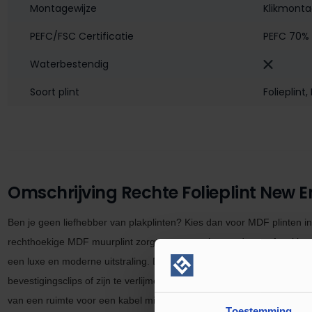
Montagewijze
Klikmont
PEFC/FSC Certificatie
PEFC 70%
Waterbestendig‎
Soort plint
Folieplint
,
Omschrijving Rechte Folieplint New 
Ben je geen liefhebber van plakplinten? Kies dan voor MDF plinten in
rechthoekige MDF muurplint zorgt voor een ultra moderne afwerking. 
een luxe en moderne uitstraling. De
hoge plinten MDF muurplinten
zi
bevestigingsclips of zijn te verlijmen met een plinten en profielen kit.
van een ruimte voor een kabel mits je de plint verlijmd met een
high
t
Toestemming