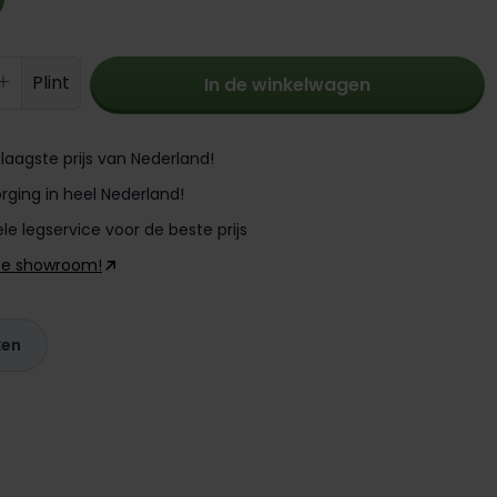
oeveelheid: Voer de gewenste hoevee
Plint
In de winkelwagen
laagste prijs van Nederland!
rging in heel Nederland!
le legservice voor de beste prijs
ze showroom!
ken