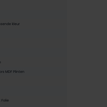
ssende kleur
n
ors MDF Plinten
 Folie