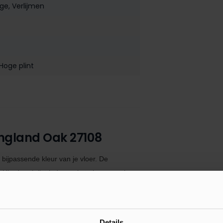
age
, Verlijmen
 Hoge plint
England Oak 27108
 bijpassende kleur van je vloer. De
Hierdoor krijgt iedere ruimte in uw woning
jn
eenvoudig te monteren met de
De MDF muurplinten
zijn tevens voorzien
ack polymeer kit. Indien je de plint monteert
Details