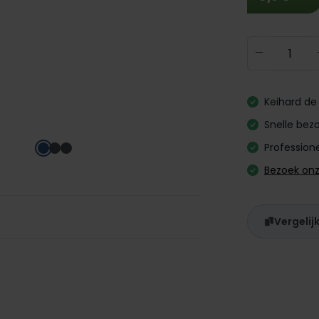
Producth
Keihard de 
Snelle bezo
Professione
Bezoek on
Vergelij