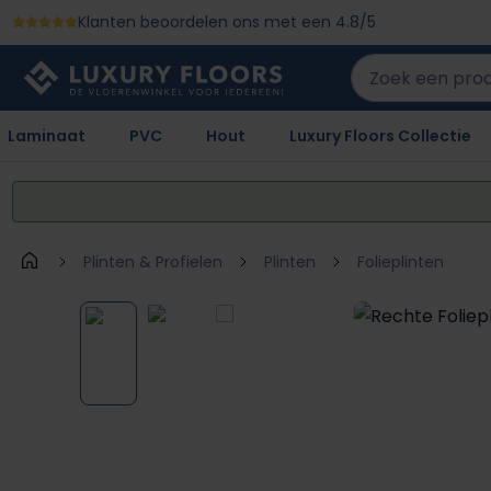
Klanten beoordelen ons met een 4.8/5
 naar de hoofdinhoud
Ga naar de zoekopdracht
Ga naar de hoofdnavigatie
Laminaat
PVC
Hout
Luxury Floors Collectie
Plinten & Profielen
Plinten
Folieplinten
Afbeeldingengalerij overslaan