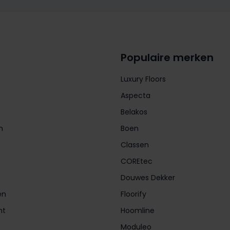
Populaire merken
Luxury Floors
Aspecta
Belakos
n
Boen
Classen
COREtec
Douwes Dekker
en
Floorify
nt
Hoomline
Moduleo