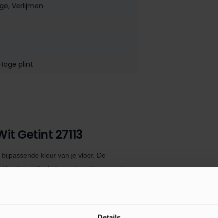
age
, Verlijmen
 Hoge plint
it Getint 27113
 bijpassende kleur van je vloer. De
Hierdoor krijgt iedere ruimte in uw woning
jn
eenvoudig te monteren met de
De MDF muurplinten
zijn tevens voorzien
ack polymeer kit. Indien je de plint monteert
Details