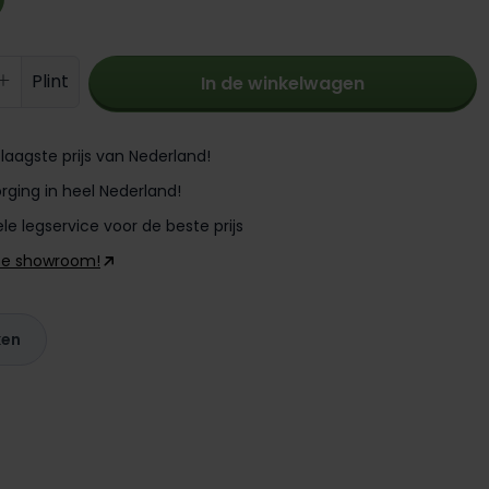
oeveelheid: Voer de gewenste hoevee
Plint
In de winkelwagen
laagste prijs van Nederland!
rging in heel Nederland!
le legservice voor de beste prijs
ze showroom!
ken