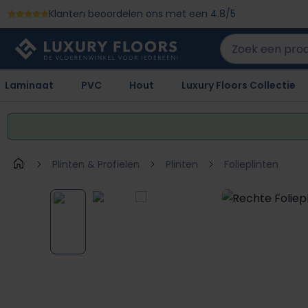
Klanten beoordelen ons met een 4.8/5
 naar de hoofdinhoud
Ga naar de zoekopdracht
Ga naar de hoofdnavigatie
Laminaat
PVC
Hout
Luxury Floors Collectie
Plinten & Profielen
Plinten
Folieplinten
Afbeeldingengalerij overslaan