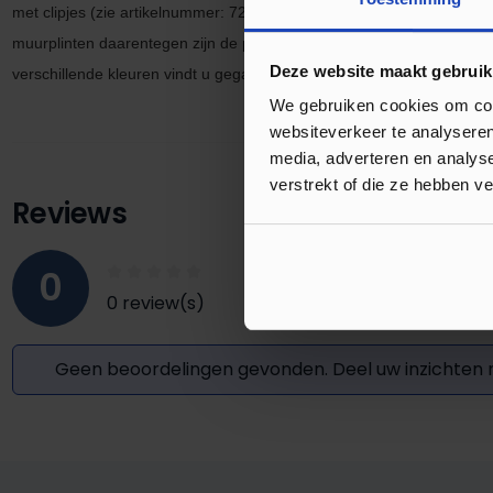
met clipjes
(zie artikel
nummer: 7275)
vervalt de ruimte om kabels
weg
muurplinten daarentegen zijn de perfecte keuze om uw laminaatvloer
Deze website maakt gebruik
verschillende kleuren vindt u gegarandeerd de kleur die bij uw vloer 
We gebruiken cookies om cont
websiteverkeer te analyseren
media, adverteren en analys
verstrekt of die ze hebben v
Reviews
0
0 review(s)
Geen beoordelingen gevonden. Deel uw inzichten