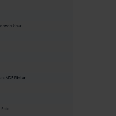
ssende kleur
ors MDF Plinten
 Folie