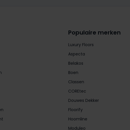
Populaire merken
Luxury Floors
Aspecta
Belakos
n
Boen
Classen
COREtec
Douwes Dekker
en
Floorify
nt
Hoomline
Moduleo