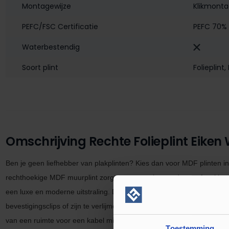
Montagewijze
Klikmont
PEFC/FSC Certificatie
PEFC 70%
Waterbestendig‎
Soort plint
Folieplint
,
Omschrijving Rechte Folieplint Eiken W
Ben je geen liefhebber van plakplinten? Kies dan voor MDF plinten in
rechthoekige MDF muurplint zorgt voor een ultra moderne afwerking. 
een luxe en moderne uitstraling. De
hoge plinten MDF muurplinten
zi
bevestigingsclips of zijn te verlijmen met een plinten en profielen kit.
van een ruimte voor een kabel mits je de plint verlijmd met een
high
t
Toestemming