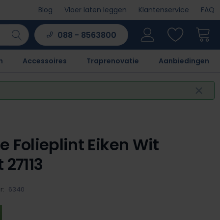
Blog
Vloer laten leggen
Klantenservice
FAQ
088 - 8563800
n
Accessoires
Traprenovatie
Aanbiedingen
e Folieplint Eiken Wit
 27113
r:
6340