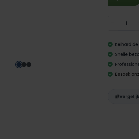
Producth
Keihard de 
Snelle bezo
Professione
Bezoek on
Vergelij