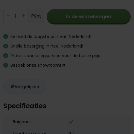
Producthoeveelheid: Voer de gewenste 
Plint
In de winkelwagen
Keihard de laagste prijs van Nederland!
Snelle bezorging in heel Nederland!
Professionele legservice voor de beste prijs
Bezoek onze showroom!
Vergelijken
Specificaties
Buigbaar
Lengte in meter
2,4