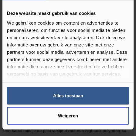
Waterbestendig‎
Deze website maakt gebruik van cookies
Soort plint
Folieplint
, Hoge plint
We gebruiken cookies om content en advertenties te
personaliseren, om functies voor social media te bieden
en om ons websiteverkeer te analyseren. Ook delen we
informatie over uw gebruik van onze site met onze
Omschrijving Rechte Folieplint Concrete
partners voor social media, adverteren en analyse. Deze
Grey 27227
partners kunnen deze gegevens combineren met andere
informatie die u aan ze heeft verstrekt of die ze hebben
Ben je geen liefhebber van plakplinten? Kies dan voor MDF plinten
verzameld op basis van uw gebruik van hun services.
in bijpassende kleur van je vloer. De rechthoekige MDF muurplint
zorgt voor een ultra moderne afwerking. Hierdoor krijgt iedere
Alles toestaan
ruimte in uw woning een luxe en moderne uitstraling. De
hoge
plinten MDF muurplinten
zijn
eenvoudig te monteren met de
bevestigingsclips of zijn te verlijmen met een plinten en profielen
Weigeren
kit.
De MDF muurplinten
zijn tevens voorzien van een ruimte voor
een kabel mits je de plint verlijmd met een
high
tack polymeer kit.