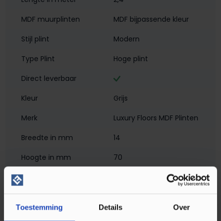
MDF muurplinten
MDF bijpassende kleur
Stijl plint
Modern
Type Plint
Hoge plint
Direct leverbaar
Kleur
Grijs
Merk
Luxury Floors MDF Plinten
Breedte in mm
14
Hoogte in mm
70
Materiaal
MDF - Met Folie
Montagewijze
Klikmontage
, Verlijmen
Toestemming
Details
Over
PEFC/FSC Certificatie
PEFC 70%