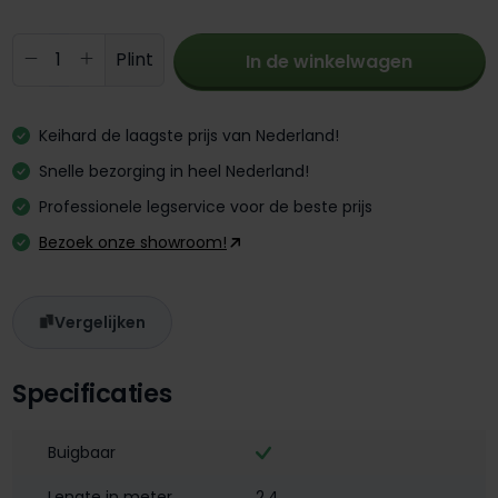
Producthoeveelheid: Voer de gewenste 
Plint
In de winkelwagen
Keihard de laagste prijs van Nederland!
Snelle bezorging in heel Nederland!
Professionele legservice voor de beste prijs
Bezoek onze showroom!
Vergelijken
Specificaties
Buigbaar
Lengte in meter
2,4