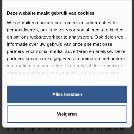
Waterbestendig‎
Deze website maakt gebruik van cookies
Soort plint
Folieplint
, Hoge plint
We gebruiken cookies om content en advertenties te
personaliseren, om functies voor social media te bieden
en om ons websiteverkeer te analyseren. Ook delen we
informatie over uw gebruik van onze site met onze
Omschrijving Rechte Folieplint Beton
partners voor social media, adverteren en analyse. Deze
Gepolijst Donker 27093
partners kunnen deze gegevens combineren met andere
informatie die u aan ze heeft verstrekt of die ze hebben
Ben je geen liefhebber van plakplinten? Kies dan voor MDF plinten
verzameld op basis van uw gebruik van hun services.
in bijpassende kleur van je vloer. De rechthoekige MDF muurplint
zorgt voor een ultra moderne afwerking. Hierdoor krijgt iedere
Alles toestaan
ruimte in uw woning een luxe en moderne uitstraling. De
hoge
plinten MDF muurplinten
zijn
eenvoudig te monteren met de
bevestigingsclips of zijn te verlijmen met een plinten en profielen
Weigeren
kit.
De MDF muurplinten
zijn tevens voorzien van een ruimte voor
een kabel mits je de plint verlijmd met een
high
tack polymeer kit.