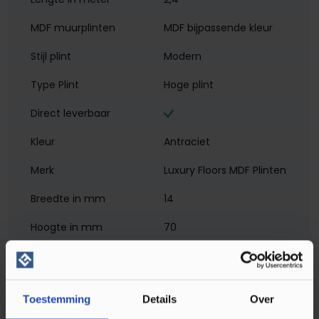
MDF muurplinten
MDF bijpassende kleur
Stijl plint
Modern
Type Plint
Hoge plint
Direct leverbaar
Kleur
Antraciet
Merk
Luxury Floors MDF Plinten
Breedte in mm
14
Hoogte in mm
70
Materiaal
MDF - Met Folie
Montagewijze
Klikmontage
, Verlijmen
Toestemming
Details
Over
PEFC/FSC Certificatie
PEFC 70%