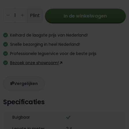
Producthoeveelheid: Voer de gewenste 
Plint
In de winkelwagen
Keihard de laagste prijs van Nederland!
Snelle bezorging in heel Nederland!
Professionele legservice voor de beste prijs
Bezoek onze showroom!
Vergelijken
Specificaties
Buigbaar
Lengte in meter
2,4