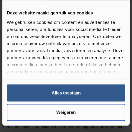
Waterbestendig‎
Deze website maakt gebruik van cookies
Soort plint
Folieplint
, Hoge plint
We gebruiken cookies om content en advertenties te
personaliseren, om functies voor social media te bieden
en om ons websiteverkeer te analyseren. Ook delen we
informatie over uw gebruik van onze site met onze
Omschrijving Rechte Folieplint Afzelia
partners voor social media, adverteren en analyse. Deze
Gebleekt 27070
partners kunnen deze gegevens combineren met andere
informatie die u aan ze heeft verstrekt of die ze hebben
Ben je geen liefhebber van plakplinten? Kies dan voor MDF plinten
verzameld op basis van uw gebruik van hun services.
in bijpassende kleur van je vloer. De rechthoekige MDF muurplint
zorgt voor een ultra moderne afwerking. Hierdoor krijgt iedere
Alles toestaan
ruimte in uw woning een luxe en moderne uitstraling. De
hoge
plinten MDF muurplinten
zijn
eenvoudig te monteren met de
bevestigingsclips of zijn te verlijmen met een plinten en profielen
Weigeren
kit.
De MDF muurplinten
zijn tevens voorzien van een ruimte voor
een kabel mits je de plint verlijmd met een
high
tack polymeer kit.