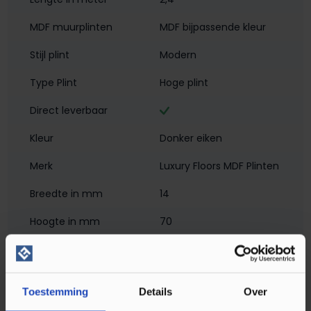
MDF muurplinten
MDF bijpassende kleur
Stijl plint
Modern
Type Plint
Hoge plint
Direct leverbaar
Kleur
Donker eiken
Merk
Luxury Floors MDF Plinten
Breedte in mm
14
Hoogte in mm
70
Materiaal
MDF - Met Folie
Montagewijze
Klikmontage
, Verlijmen
Toestemming
Details
Over
PEFC/FSC Certificatie
PEFC 70%