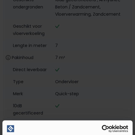
ondergronden
Beton / Zandcement
,
Vloerverwarming
, Zandcement
Geschikt voor
vloerverkoeling
Lengte in meter
7
Pakinhoud
7 m²
Direct leverbaar
Type
Ondervloer
Merk
Quick-step
10dB
gecertificeerd
Breedte in meter
1