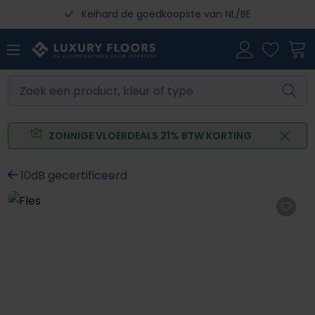
Keihard de goedkoopste van NL/BE
Ga naar de hoofdinhoud
ZONNIGE VLOERDEALS 21% BTW KORTING
10dB gecertificeerd
Afbeeldingengalerij overslaan