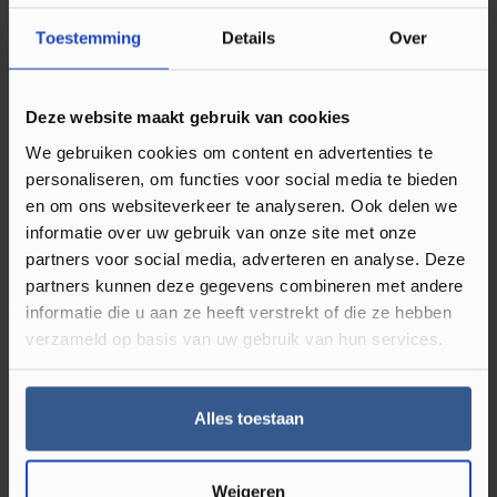
Vloerverwarming
geschikt
Toestemming
Details
Over
Dikte in mm
2
Deze website maakt gebruik van cookies
KPA-Waarde
180
We gebruiken cookies om content en advertenties te
NSG-
personaliseren, om functies voor social media te bieden
Gecertificeerd
en om ons websiteverkeer te analyseren. Ook delen we
informatie over uw gebruik van onze site met onze
Warmteweerstand
0,010
partners voor social media, adverteren en analyse. Deze
R-Waarde
partners kunnen deze gegevens combineren met andere
Geschikt voor
Houten vloer
, Laminaat
informatie die u aan ze heeft verstrekt of die ze hebben
verzameld op basis van uw gebruik van hun services.
Omschrijving Quick-step Silent Walk
Alles toestaan
Ondervloer
De beste ondervloer voor ruimtes waar veel wordt
Weigeren