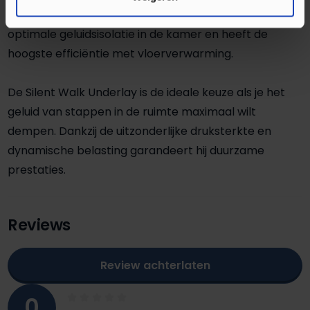
gelopen, zoals je woonkamer en hal. Hij biedt een
optimale geluidsisolatie in de kamer en heeft de
hoogste efficiëntie met vloerverwarming.
De Silent Walk Underlay is de ideale keuze als je het
geluid van stappen in de ruimte maximaal wilt
dempen. Dankzij de uitzonderlijke druksterkte en
dynamische belasting garandeert hij duurzame
prestaties.
Reviews
Review achterlaten
0