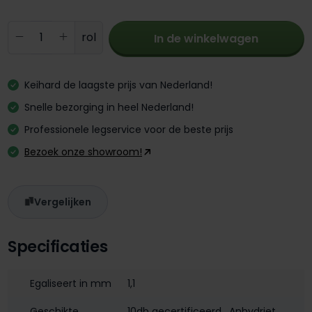
Producthoeveelheid: Voer de gewenste 
rol
In de winkelwagen
Keihard de laagste prijs van Nederland!
Snelle bezorging in heel Nederland!
Professionele legservice voor de beste prijs
Bezoek onze showroom!
Vergelijken
Specificaties
Egaliseert in mm
1,1
Geschikte
10db gecertificeerd
, Anhydriet
,