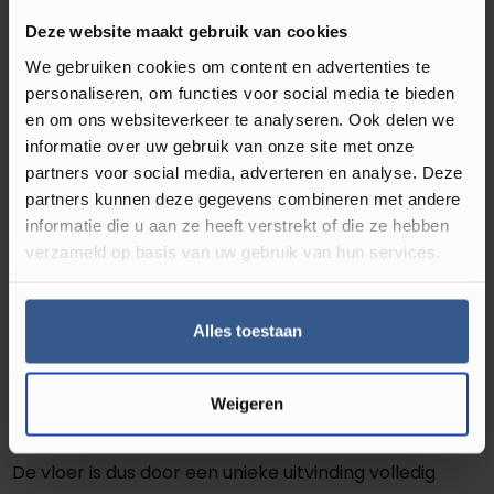
collectie, maar is anders op twee fronten. Deze vloer
Deze website maakt gebruik van cookies
is namelijk 12 millimeter dik en heeft een
We gebruiken cookies om content en advertenties te
slijtweerstand klasse 33 dat deze vloer nog
personaliseren, om functies voor social media te bieden
exclusiever maakt. Gebruik in zwaarbelaste ruimtes is
en om ons websiteverkeer te analyseren. Ook delen we
geen probleem. Daarnaast beschikt de laminaatvloer
informatie over uw gebruik van onze site met onze
over de Hydro Seal techniek. Dit houdt in dat de vloer
partners voor social media, adverteren en analyse. Deze
zelfs schoongemaakt kan worden met een schrob-
partners kunnen deze gegevens combineren met andere
of boenmachine. Ideaal als u de vloer in uw winkel of
informatie die u aan ze heeft verstrekt of die ze hebben
verzameld op basis van uw gebruik van hun services.
kantoor gaat gebruiken. Maar het wordt nog
indrukwekkender! Vloeren en vocht staan erom
bekend dat dit niet zo goed samengaat. Door de
Alles toestaan
nieuwste technieken van Quick-Step is dit volkomen
verleden tijd. De Quick-Step laminaatvloer Impressive
Weigeren
Ultra IMU3558 in de kleur zachte eik grijs is bestand
tegen water op de toplaag en water in de groeven.
De vloer is dus door een unieke uitvinding volledig