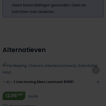
Geen beoordelingen gevonden. Deel uw
inzichten met anderen.
Alternatieven
Productgalerij overslaan
Budget Line Honing Eiken Laminaat 80661
m²
12,95
24,95