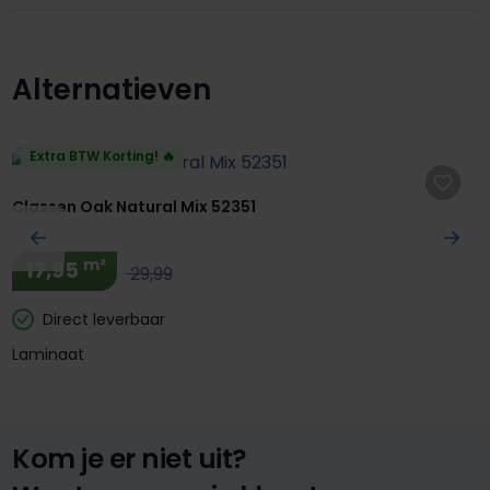
Alternatieven
Productgalerij overslaan
Extra BTW Korting! 🔥
Classen Oak Natural Mix 52351
m²
17,95
29,99
Direct leverbaar
Laminaat
Kom je er niet uit?