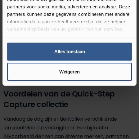
de speciale hydro seal techniek waarmee de vloer is
partners voor social media, adverteren en analyse. Deze
gemaakt. Het reinigen van de laminaatvloer gaat
partners kunnen deze gegevens combineren met andere
informatie die u aan ze heeft verstrekt of die ze hebben
hierdoor gemakkelijk. Hiervoor heeft u slechts een
verzameld op basis van uw gebruik van hun services.
stofzuiger en dweil nodig. Dweilt u per ongeluk een
keer te nat? Dat is geen enkel probleem. Door de
waterafstotende bovenlaag zal het water niet in de
Alles toestaan
vloer trekken. Hierdoor krijgt u dus geen last van
beschadigingen. Met de Quick-Step laminaatvloer
Weigeren
Capture SIG4761 in de kleur notelaar Chic is het
schoonmaken kinderspel!
Voordelen van de Quick-Step
Capture collectie
Vandaag de dag zijn er tientallen verschillende
laminaatvloeren verkrijgbaar. Hierbij kunt u
bijvoorbeeld denken aan diverse merken, patronen